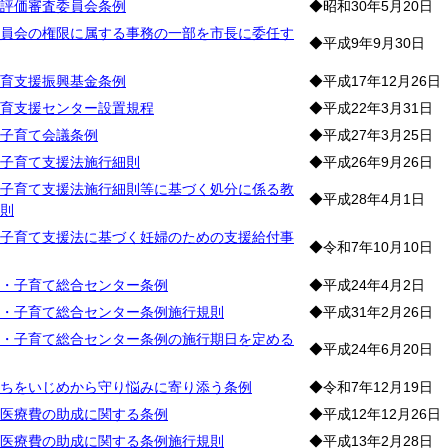
評価審査委員会条例
◆昭和30年5月20日
員会の権限に属する事務の一部を市長に委任す
◆平成9年9月30日
育支援振興基金条例
◆平成17年12月26日
育支援センター設置規程
◆平成22年3月31日
子育て会議条例
◆平成27年3月25日
子育て支援法施行細則
◆平成26年9月26日
子育て支援法施行細則等に基づく処分に係る教
◆平成28年4月1日
則
子育て支援法に基づく妊婦のための支援給付事
◆令和7年10月10日
・子育て総合センター条例
◆平成24年4月2日
・子育て総合センター条例施行規則
◆平成31年2月26日
・子育て総合センター条例の施行期日を定める
◆平成24年6月20日
ちをいじめから守り悩みに寄り添う条例
◆令和7年12月19日
医療費の助成に関する条例
◆平成12年12月26日
医療費の助成に関する条例施行規則
◆平成13年2月28日