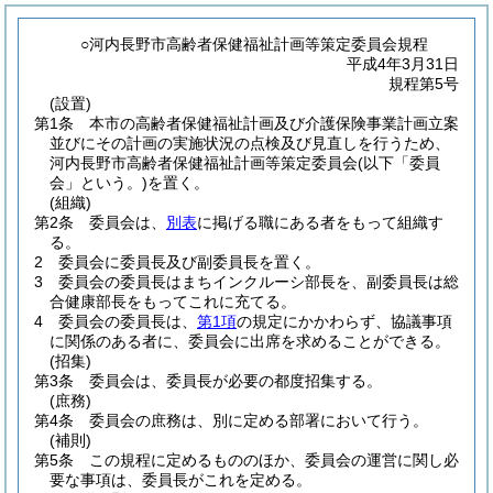
○河内長野市高齢者保健福祉計画等策定委員会規程
平成4年3月31日
規程第5号
(設置)
第1条
本市の高齢者保健福祉計画及び介護保険事業計画立案
並びにその計画の実施状況の点検及び見直しを行うため、
河内長野市高齢者保健福祉計画等策定委員会
(以下「委員
会」という。)
を置く。
(組織)
第2条
委員会は、
別表
に掲げる職にある者をもって組織す
る。
2
委員会に委員長及び副委員長を置く。
3
委員会の委員長はまちインクルーシ部長を、副委員長は総
合健康部長をもってこれに充てる。
4
委員会の委員長は、
第1項
の規定にかかわらず、協議事項
に関係のある者に、委員会に出席を求めることができる。
(招集)
第3条
委員会は、委員長が必要の都度招集する。
(庶務)
第4条
委員会の庶務は、別に定める部署において行う。
(補則)
第5条
この規程に定めるもののほか、委員会の運営に関し必
要な事項は、委員長がこれを定める。