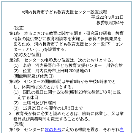
○河内長野市子ども教育支援センター設置規程
平成22年3月31日
教委規程第4号
(設置)
第1条
本市における教育に関する調査・研究及び研修、教育
情報の提供並びに教育相談等を実施し、教育の振興発展を
図るため、河内長野市子ども教育支援センター
(以下「セン
ター」という。)
を設置する。
(名称及び位置)
第2条
センターの名称及び位置は、次のとおりとする。
(1)
名称 河内長野市子ども教育支援センター 川谷会館
(2)
位置 河内長野市上田町200番地の1
(開館時間及び休業日)
第3条
センターの開館時間は午前9時から午後5時までと
し、休業日は次のとおりとする。
(1)
国民の祝日に関する法律
(昭和23年法律第178号)
に規
定する休日
(2)
土曜日及び日曜日
(3)
12月29日から翌年の1月3日まで
2
教育長が特に必要と認めたときは、臨時に休業し、又は業
務日及び業務時間を変更することがある。
(業務)
第4条
センターに
次の各号
に定める機能を置き、それぞれ
当