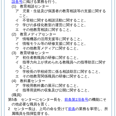
該各号
に掲げる業務を行う。
(1)
教育相談センター
ア
児童・生徒及び保護者の教育相談等の支援に関する
こと。
イ
不登校に関する相談活動に関すること。
ウ
学びの多様化教室の運営に関すること。
エ
その他教育相談に関すること。
(2)
教育メディアセンター
ア
情報機器の活用支援等に関すること。
イ
情報モラル等の研修支援に関すること。
ウ
その他教育メディアに関すること。
(3)
教育研修センター
ア
初任者教職員の研修に関すること。
イ
指導力向上が求められる教職員への指導助言に関す
ること。
ウ
学校長の学校経営に係る相談助言に関すること。
エ
その他教育関係職員の研修に関すること。
(4)
教科書センター
ア
学校用教科書の展示に関すること。
イ
指導用資料の収集及び公開に関すること。
(職員)
第5条
センターにセンター長を、
前条第1項各号
の機能にそ
の他必要な職員を置く。
2
センター長は、上司の命を受けて
前条
の業務を掌理し、所
属職員を指揮監督する。