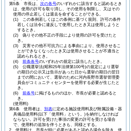
第5条
市長は、
次の各号
のいずれかに該当すると認めるとき
は、使用の許可を取り消し、その使用を制限し、又はその
使用の停止若しくは退去を命ずることができる。
(1)
この条例若しくはこの条例に基づく規則、許可の条件
若しくは法令に違反して使用したとき又は使用しようと
するとき。
(2)
偽りその他不正の手段により使用の許可を受けたと
き。
(3)
災害その他不可抗力による事由により、使用させるこ
とができなくなったとき又は使用させることが不適当と
認められるとき。
(4)
前条各号
のいずれかの規定に該当したとき。
(5)
公職選挙法
(昭和25年法律第100号)
の規定により選挙
の期日の公示又は告示があった日から選挙の期日の翌日
までの間において、選挙のために河内長野市選挙管理委
員会がコミュニティセンターを使用する必要が生じたと
き。
(6)
前各号
に掲げるもののほか、市長が必要と認めると
き。
(使用料)
第6条
使用者は、
別表
に定める施設使用料及び附属設備・器
具備品使用料
(以下「使用料」という。)
を納付しなければ
ならない。
許可を受けた事項の変更の許可を受ける場合
で、使用料の追加を伴うときも、同様とする。
2
使用料は、市長が特に必要があると認める場合を除き、使