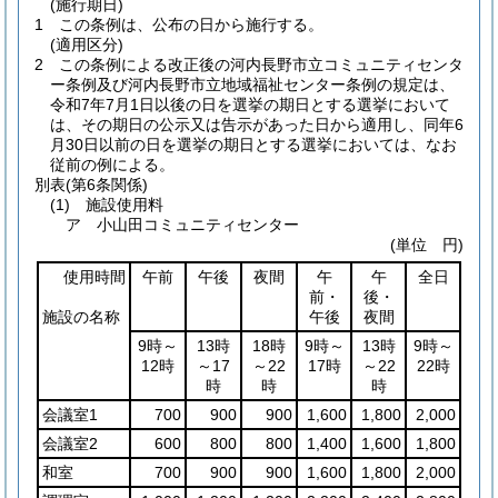
(施行期日)
1
この条例は、公布の日から施行する。
(適用区分)
2
この条例による改正後の河内長野市立コミュニティセンタ
ー条例及び河内長野市立地域福祉センター条例の規定は、
令和7年7月1日以後の日を選挙の期日とする選挙において
は、その期日の公示又は告示があった日から適用し、同年6
月30日以前の日を選挙の期日とする選挙においては、なお
従前の例による。
別表
(第6条関係)
(1) 施設使用料
ア 小山田コミュニティセンター
(単位 円)
使用時間
午前
午後
夜間
午
午
全日
前・
後・
施設の名称
午後
夜間
9時～
13時
18時
9時～
13時
9時～
12時
～17
～22
17時
～22
22時
時
時
時
会議室1
700
900
900
1,600
1,800
2,000
会議室2
600
800
800
1,400
1,600
1,800
和室
700
900
900
1,600
1,800
2,000