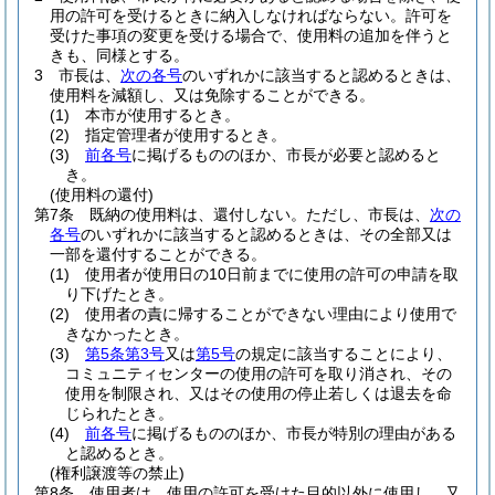
用の許可を受けるときに納入しなければならない。
許可を
受けた事項の変更を受ける場合で、使用料の追加を伴うと
きも、同様とする。
3
市長は、
次の各号
のいずれかに該当すると認めるときは、
使用料を減額し、又は免除することができる。
(1)
本市が使用するとき。
(2)
指定管理者が使用するとき。
(3)
前各号
に掲げるもののほか、市長が必要と認めると
き。
(使用料の還付)
第7条
既納の使用料は、還付しない。
ただし、市長は、
次の
各号
のいずれかに該当すると認めるときは、その全部又は
一部を還付することができる。
(1)
使用者が使用日の10日前までに使用の許可の申請を取
り下げたとき。
(2)
使用者の責に帰することができない理由により使用で
きなかったとき。
(3)
第5条第3号
又は
第5号
の規定に該当することにより、
コミュニティセンターの使用の許可を取り消され、その
使用を制限され、又はその使用の停止若しくは退去を命
じられたとき。
(4)
前各号
に掲げるもののほか、市長が特別の理由がある
と認めるとき。
(権利譲渡等の禁止)
第8条
使用者は、使用の許可を受けた目的以外に使用し、又