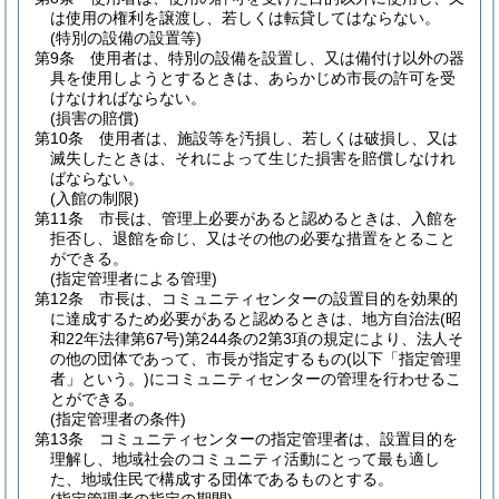
は使用の権利を譲渡し、若しくは転貸してはならない。
(特別の設備の設置等)
第9条
使用者は、特別の設備を設置し、又は備付け以外の器
具を使用しようとするときは、あらかじめ市長の許可を受
けなければならない。
(損害の賠償)
第10条
使用者は、施設等を汚損し、若しくは破損し、又は
滅失したときは、それによって生じた損害を賠償しなけれ
ばならない。
(入館の制限)
第11条
市長は、管理上必要があると認めるときは、入館を
拒否し、退館を命じ、又はその他の必要な措置をとること
ができる。
(指定管理者による管理)
第12条
市長は、コミュニティセンターの設置目的を効果的
に達成するため必要があると認めるときは、地方自治法
(昭
和22年法律第67号)
第244条の2第3項の規定により、法人そ
の他の団体であって、市長が指定するもの
(以下「指定管理
者」という。)
にコミュニティセンターの管理を行わせるこ
とができる。
(指定管理者の条件)
第13条
コミュニティセンターの指定管理者は、設置目的を
理解し、地域社会のコミュニティ活動にとって最も適し
た、地域住民で構成する団体であるものとする。