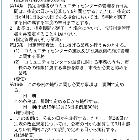
(指定管理者の指定の期間)
第14条
指定管理者がコミュニティセンターの管理を行う期
間は、指定の日から起算して5年間とする。
ただし、指定の
日が4月1日以外の日である場合においては、5年間が満了
する日の属する年度の末日までとする。
2
市長は、指定期間が満了した場合において、当該指定管理
者を再指定することを妨げない。
(指定管理者が行う業務)
第15条
指定管理者は、次に掲げる業務を行うものとする。
(1)
コミュニティセンターの施設及び附属設備の維持管理
に関する業務
(2)
コミュニティセンターの運営に関する事務のうち、市
長のみの権限に属する事務を除き、市長が必要と認める
業務
(委任)
第16条
この条例の施行に関し必要な事項は、規則で定め
る。
附
則
この条例は、規則で定める日から施行する。
附
則
(平成15年12月26日
条例第30号)
(施行期日)
1
この条例は、公布の日から施行する。
ただし、第2条及び
別表の改正規定については、公布の日から起算して3月を超
えない範囲内において規則で定める日から施行する。
(経過措置)