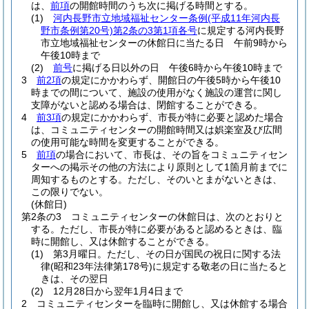
は、
前項
の開館時間のうち次に掲げる時間とする。
(1)
河内長野市立地域福祉センター条例
(平成11年河内長
野市条例第20号)
第2条の3第1項各号
に規定する河内長野
市立地域福祉センターの休館日に当たる日 午前9時から
午後10時まで
(2)
前号
に掲げる日以外の日 午後6時から午後10時まで
3
前2項
の規定にかかわらず、開館日の午後5時から午後10
時までの間について、施設の使用がなく施設の運営に関し
支障がないと認める場合は、閉館することができる。
4
前3項
の規定にかかわらず、市長が特に必要と認めた場合
は、コミュニティセンターの開館時間又は娯楽室及び広間
の使用可能な時間を変更することができる。
5
前項
の場合において、市長は、その旨をコミュニティセン
ターへの掲示その他の方法により原則として1箇月前までに
周知するものとする。
ただし、そのいとまがないときは、
この限りでない。
(休館日)
第2条の3
コミュニティセンターの休館日は、次のとおりと
する。
ただし、市長が特に必要があると認めるときは、臨
時に開館し、又は休館することができる。
(1)
第3月曜日。
ただし、その日が国民の祝日に関する法
律
(昭和23年法律第178号)
に規定する敬老の日に当たると
きは、その翌日
(2)
12月28日から翌年1月4日まで
2
コミュニティセンターを臨時に開館し、又は休館する場合