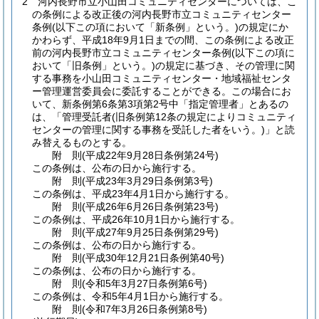
2
河内長野市立小山田コミュニティセンターについては、こ
の条例による改正後の河内長野市立コミュニティセンター
条例
(以下この項において「新条例」という。)
の規定にか
かわらず、平成18年9月1日までの間、この条例による改正
前の河内長野市立コミュニティセンター条例
(以下この項に
おいて「旧条例」という。)
の規定に基づき、その管理に関
する事務を小山田コミュニティセンター・地域福祉センタ
ー管理運営委員会に委託することができる。
この場合にお
いて、新条例第6条第3項第2号中「指定管理者」とあるの
は、「管理受託者
(旧条例第12条の規定によりコミュニティ
センターの管理に関する事務を受託した者をいう。)
」と読
み替えるものとする。
附
則
(平成22年9月28日
条例第24号)
この条例は、公布の日から施行する。
附
則
(平成23年3月29日
条例第3号)
この条例は、平成23年4月1日から施行する。
附
則
(平成26年6月26日
条例第23号)
この条例は、平成26年10月1日から施行する。
附
則
(平成27年9月25日
条例第29号)
この条例は、公布の日から施行する。
附
則
(平成30年12月21日
条例第40号)
この条例は、公布の日から施行する。
附
則
(令和5年3月27日
条例第6号)
この条例は、令和5年4月1日から施行する。
附
則
(令和7年3月26日
条例第8号)