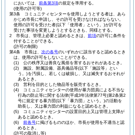
においては、
前条第3項
の規定を準用する。
(使用の許可等)
第3条
コミュニティセンターを使用しようとする者は、あら
かじめ市長に申請し、その許可を受けなければならない。
使用の許可を受けた者
(以下「使用者」という。)
が許可を
受けた事項を変更しようとするときも、同様とする。
2
市長は、管理上必要と認めるときは、
前項
の許可に条件を
付することができる。
(許可の制限)
第4条
市長は、
次の各号
のいずれかに該当すると認めるとき
は、使用の許可をしないことができる。
(1)
公の秩序又は善良な風俗を害するおそれがあるとき。
(2)
施設、附属設備、器具備品等
(以下「施設等」とい
う。)
を汚損し、若しくは破損し、又は滅失するおそれが
あるとき。
(3)
営利を目的とした物品等を販売するとき。
(4)
コミュニティセンターの使用が暴力団員による不当な
行為の防止等に関する法律
(平成3年法律第77号)
第2条第2
号に規定する暴力団
(以下「暴力団」という。)
の活動を
助長し、又は暴力団の利益になると認めるとき。
(5)
コミュニティセンターの設置目的上又は管理上支障が
あると認めるとき。
(6)
前各号
に掲げるもののほか、市長が使用を不適当と認
めるとき。
(許可の取消し等)