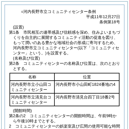
○河内長野市立コミュニティセンター条例
平成11年12月27日
条例第18号
(設置)
第1条
市民相互の連帯感及び信頼感を深め、住みよいまちづ
くりを自主的に展開するコミュニティ活動の促進を図り、
もって潤いのある豊かな地域社会の形成に寄与するため、
河内長野市立コミュニティセンター
(以下「コミュニティセ
ンター」という。)
を設置する。
(名称及び位置)
第2条
コミュニティセンターの名称及び位置は、次のとおり
とする。
名称
位置
河内長野市立小山田コ
河内長野市小山田町1824番地の4
ミュニティセンター
河内長野市立清見台コ
河内長野市清見台四丁目18番2号
ミュニティセンター
(開館時間)
第2条の2
コミュニティセンターの開館時間は、午前9時か
ら午後10時までとする。
2
コミュニティセンターの娯楽室及び広間の使用可能な時間