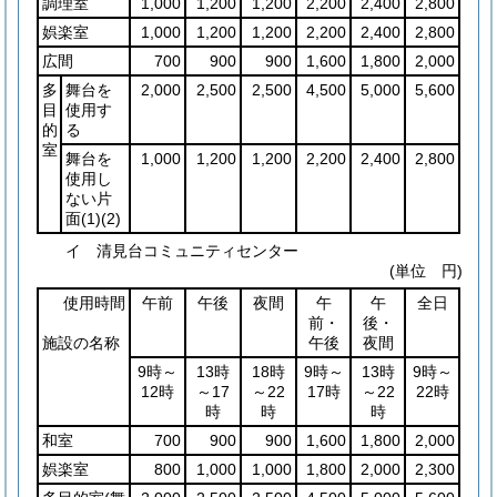
調理室
1,000
1,200
1,200
2,200
2,400
2,800
娯楽室
1,000
1,200
1,200
2,200
2,400
2,800
広間
700
900
900
1,600
1,800
2,000
多
舞台を
2,000
2,500
2,500
4,500
5,000
5,600
目
使用す
的
る
室
舞台を
1,000
1,200
1,200
2,200
2,400
2,800
使用し
ない片
面
(1)
(2)
イ 清見台コミュニティセンター
(単位 円)
使用時間
午前
午後
夜間
午
午
全日
前・
後・
施設の名称
午後
夜間
9時～
13時
18時
9時～
13時
9時～
12時
～17
～22
17時
～22
22時
時
時
時
和室
700
900
900
1,600
1,800
2,000
娯楽室
800
1,000
1,000
1,800
2,000
2,300