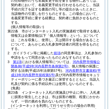
の売却物件のうち名義変更手続を要する物件にあっては、
契約者において、名義変更手続を行わせるものとし、当該
手続の完了を証する書面の写し等の提出があったときに、
当該物件の引渡しを行うものとする。
この場合において、
名義変更手続に要する経費は、契約者に負担させるものと
する。
(個人情報等の取扱い)
第22条
市がインターネット入札の実施過程で取得する個人
情報又は企業情報
(以下「個人情報等」という。)
について
は、これを収集し、使用し、又は開示する場合があること
について、あらかじめ入札参加申請者の同意を得るものと
する。
2
ガイドライン等に掲載した
前項
の同意事項は、入札参加の
申請をもって同意があったものとみなすものとする。
3
第1項
における個人情報等については、
河内長野市情報公
開条例
(平成9年河内長野市条例第2号)
、個人情報の保護に
関する法律
(平成15年法律第57号)
、
河内長野市文書規程
(平
成13年河内長野市規程第5号)
及び河内長野市情報セキュリ
ティーポリシーに基づき厳正に保管するとともに、当該入
札及び契約に係る手続以外には使用しないものとする。
(免責)
第23条
インターネット入札の実施及び中止に伴い、入札者
に損害が発生したときは、市は損害の種類、程度にかかわ
らず、一切の責めを負わないものとする。
(インターネットを利用して行うせり売りの場合の準用)