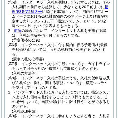
第5条
インターネット入札を実施しようとするときは、その
入札期日の前日から起算して、少なくとも20日前までに
規
則第8条第1項各号
に掲げる事項について、河内長野市ホー
ムページにおける売払対象物件の公開ページ上及び市が指
定する売却システム
(以下「指定システム」という。)
の公
開ページ上において公表するものとする。
2
前項
の場合において、インターネット入札を実施する課
は、入札公告等を備え付けるものとする。
(予定価格の公表)
第6条
インターネット入札に付す契約に係る予定価格
(最低
売却価格)
については、入札の執行前に公表するものとす
る。
(競争入札の心得書)
第7条
インターネット入札の手続については、ガイドライン
をもって競争入札の心得書として取扱うものとする。
(入札の方法等)
第8条
インターネット入札の手続のうち、入札の仮申込み及
び入札並びに開札に関する事務については、指定システム
を使用して行うものとする。
2
インターネット入札における入札については、指定システ
ム上で入札価格を登録することにより行うものとする。
こ
の場合において、当該登録は1回に限り行うことができるも
のとする。
(入札参加申請)
第9条
インターネット入札に参加しようとする者は、入札公