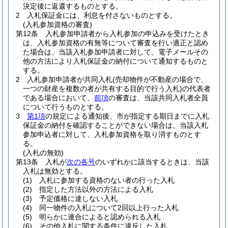
決定後に返還するものとする。
2
入札保証金には、利息を付さないものとする。
(入札参加資格の審査)
第12条
入札参加申請者から入札参加の申込みを受けたとき
は、入札参加資格の有無等について審査を行い適正と認め
た場合は、当該入札参加申請者に対して、電子メールその
他の方法により入札保証金の納付について通知するものと
する。
2
入札参加申請者が共同入札
(売却物件が不動産の場合で、
一つの財産を複数の者が共有する目的で行う入札)
の代表者
である場合において、
前項
の審査は、当該共同入札者全員
について行うものとする。
3
第1項
の規定による通知後、市が指定する期日までに入札
保証金の納付を確認することができない場合は、当該入札
参加申込者に対して、入札参加資格を取り消すものとす
る。
(入札の無効)
第13条
入札が
次の各号
のいずれかに該当するときは、当該
入札は無効とする。
(1)
入札に参加する資格のない者の行った入札
(2)
指定した方法以外の方法による入札
(3)
予定価格に達しない入札
(4)
同一物件の入札について2回以上行った入札
(5)
明らかに連合によると認められる入札
(6)
その他入札に関する条件に違反した入札