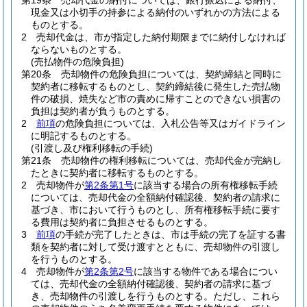
第19条
売却代金の納付については、銀行振込による納付、
現金又は小切手の持参による納付のいずれかの方法による
ものとする。
2
売却代金は、市が指定した納付期限までに納付しなければ
ならないものとする。
(売払物件の危険負担)
第20条
売却物件の危険負担については、契約締結と同時に
契約者に移転するものとし、契約締結後に発生した売払物
件の破損、焼失など市の責めに帰すことのできない損害の
負担は契約者が負うものとする。
2
前項
の危険負担については、入札公告等又はガイドライン
に明記するものとする。
(引渡し及び権利移転の手続)
第21条
売却物件の権利移転については、売却代金が完納し
たときに契約者に移転するものとする。
2
売却物件が
第2条第1号
に該当する場合の所有権移転手続
については、売却代金の全額納付確認後、契約者の請求に
基づき、市において行うものとし、所有権移転手続に要す
る費用は契約者に負担させるものとする。
3
前項
の手続が完了したときは、市は手続の完了を証する書
類を契約者に対して受け渡すとともに、売却物件の引渡し
を行うものとする。
4
売却物件が
第2条第2号
に該当する物件である場合につい
ては、売却代金の全額納付確認後、契約者の請求に基づ
き、売却物件の引渡しを行うものとする。
ただし、これら