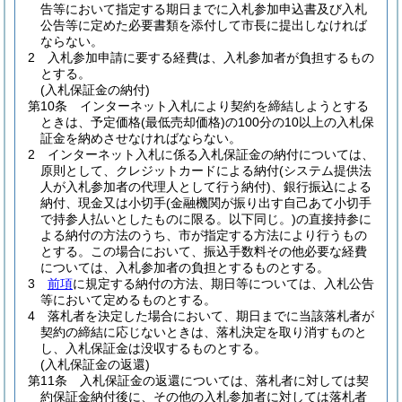
告等において指定する期日までに入札参加申込書及び入札
公告等に定めた必要書類を添付して市長に提出しなければ
ならない。
2
入札参加申請に要する経費は、入札参加者が負担するもの
とする。
(入札保証金の納付)
第10条
インターネット入札により契約を締結しようとする
ときは、予定価格
(最低売却価格)
の100分の10以上の入札保
証金を納めさせなければならない。
2
インターネット入札に係る入札保証金の納付については、
原則として、クレジットカードによる納付
(システム提供法
人が入札参加者の代理人として行う納付)
、銀行振込による
納付、現金又は小切手
(金融機関が振り出す自己あて小切手
で持参人払いとしたものに限る。以下同じ。)
の直接持参に
よる納付の方法のうち、市が指定する方法により行うもの
とする。
この場合において、振込手数料その他必要な経費
については、入札参加者の負担とするものとする。
3
前項
に規定する納付の方法、期日等については、入札公告
等において定めるものとする。
4
落札者を決定した場合において、期日までに当該落札者が
契約の締結に応じないときは、落札決定を取り消すものと
し、入札保証金は没収するものとする。
(入札保証金の返還)
第11条
入札保証金の返還については、落札者に対しては契
約保証金納付後に、その他の入札参加者に対しては落札者