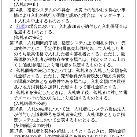
(入札の中止)
第14条
指定システムの不具合、天災その他やむを得ない事
情により入札の執行が困難と認めた場合は、インターネッ
ト入札を中止するものとする。
2
前項
の場合において、入札参加者が納付した入札保証金は
返還するものとする。
(落札者の決定)
第15条
入札期間終了後、指定システム上で開札を行い、売
却物件ごとに、予定価格
(最低売却価格)
以上で入札した者
のうち最高価格で入札した者を落札者とする。
ただし、最
高価格の入札者が複数存在する場合は、指定システム上の
くじ
(自動抽選)
により落札者を決定するものとする。
2
落札価格の決定にあたっては、落札者が入札した金額を落
札金額とする。
ただし、売却物件が消費税及び地方消費税
の課税の対象となる物件である場合は、入札金額に消費税
及び地方消費税を加算した額をもって落札金額とする。
3
落札者を決定したときは、入札終了後、落札者に対して電
子メールその他の方法により通知するものとする。
(入札結果の公表)
第16条
入札の結果については、入札者にシステム提供法人
が付与した識別番号を落札者決定後、入札価格とともに指
定システム上において公表するものとする。
(契約保証金の納付)
第17条
落札者と契約を締結しようとするときは、契約金額
の100分の10以上の契約保証金を納めさせなければならな