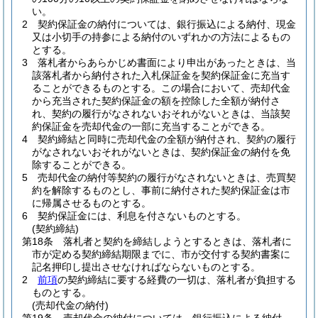
い。
2
契約保証金の納付については、銀行振込による納付、現金
又は小切手の持参による納付のいずれかの方法によるもの
とする。
3
落札者からあらかじめ書面により申出があったときは、当
該落札者から納付された入札保証金を契約保証金に充当す
ることができるものとする。
この場合において、売却代金
から充当された契約保証金の額を控除した全額が納付さ
れ、契約の履行がなされないおそれがないときは、当該契
約保証金を売却代金の一部に充当することができる。
4
契約締結と同時に売却代金の全額が納付され、契約の履行
がなされないおそれがないときは、契約保証金の納付を免
除することができる。
5
売却代金の納付等契約の履行がなされないときは、売買契
約を解除するものとし、事前に納付された契約保証金は市
に帰属させるものとする。
6
契約保証金には、利息を付さないものとする。
(契約締結)
第18条
落札者と契約を締結しようとするときは、落札者に
市が定める契約締結期限までに、市が交付する契約書案に
記名押印し提出させなければならないものとする。
2
前項
の契約締結に要する経費の一切は、落札者が負担する
ものとする。
(売却代金の納付)