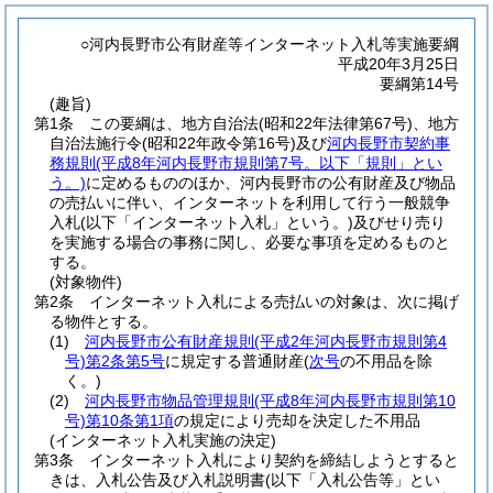
○河内長野市公有財産等インターネット入札等実施要綱
平成20年3月25日
要綱第14号
(趣旨)
第1条
この要綱は、地方自治法
(昭和22年法律第67号)
、地方
自治法施行令
(昭和22年政令第16号)
及び
河内長野市契約事
務規則
(平成8年河内長野市規則第7号。以下「規則」とい
う。)
に定めるもののほか、河内長野市の公有財産及び物品
の売払いに伴い、インターネットを利用して行う一般競争
入札
(以下「インターネット入札」という。)
及びせり売り
を実施する場合の事務に関し、必要な事項を定めるものと
する。
(対象物件)
第2条
インターネット入札による売払いの対象は、次に掲げ
る物件とする。
(1)
河内長野市公有財産規則
(平成2年河内長野市規則第4
号)
第2条第5号
に規定する普通財産
(
次号
の不用品を除
く。)
(2)
河内長野市物品管理規則
(平成8年河内長野市規則第10
号)
第10条第1項
の規定により売却を決定した不用品
(インターネット入札実施の決定)
第3条
インターネット入札により契約を締結しようとすると
きは、入札公告及び入札説明書
(以下「入札公告等」とい