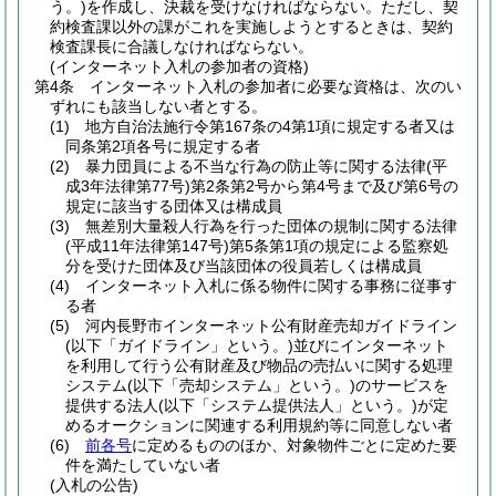
う。)
を作成し、決裁を受けなければならない。
ただし、契
約検査課以外の課がこれを実施しようとするときは、契約
検査課長に合議しなければならない。
(インターネット入札の参加者の資格)
第4条
インターネット入札の参加者に必要な資格は、次のい
ずれにも該当しない者とする。
(1)
地方自治法施行令第167条の4第1項に規定する者又は
同条第2項各号に規定する者
(2)
暴力団員による不当な行為の防止等に関する法律
(平
成3年法律第77号)
第2条第2号から第4号まで及び第6号の
規定に該当する団体又は構成員
(3)
無差別大量殺人行為を行った団体の規制に関する法律
(平成11年法律第147号)
第5条第1項の規定による監察処
分を受けた団体及び当該団体の役員若しくは構成員
(4)
インターネット入札に係る物件に関する事務に従事す
る者
(5)
河内長野市インターネット公有財産売却ガイドライン
(以下「ガイドライン」という。)
並びにインターネット
を利用して行う公有財産及び物品の売払いに関する処理
システム
(以下「売却システム」という。)
のサービスを
提供する法人
(以下「システム提供法人」という。)
が定
めるオークションに関連する利用規約等に同意しない者
(6)
前各号
に定めるもののほか、対象物件ごとに定めた要
件を満たしていない者
(入札の公告)