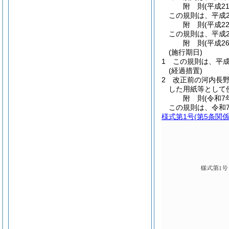
附
則
(平成2
この規則は、平成2
附
則
(平成2
この規則は、平成2
附
則
(平成2
(施行期日)
1
この規則は、平成
(経過措置)
2
改正前の河内長
した用紙等として
附
則
(令和7
この規則は、令和
様式第1号
(第5条関係