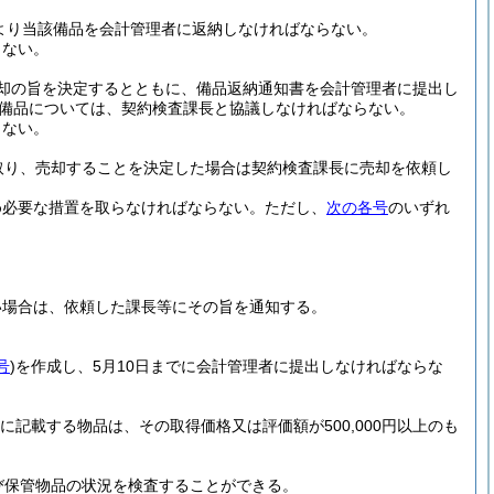
より当該備品を会計管理者に返納しなければならない。
らない。
却の旨を決定するとともに、備品返納通知書を会計管理者に提出し
い備品については、契約検査課長と協議しなければならない。
らない。
取り、売却することを決定した場合は契約検査課長に売却を依頼し
め必要な措置を取らなければならない。
ただし、
次の各号
のいずれ
い場合は、依頼した課長等にその旨を通知する。
。
号
)
を作成し、5月10日までに会計管理者に提出しなければならな
に記載する物品は、その取得価格又は評価額が500,000円以上のも
び保管物品の状況を検査することができる。