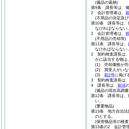
(備品の返納)
第9条
課長等は、
2
会計管理者は、
(不用品の決定及び
第10条
課長等は、
なければならない
2
会計管理者は、
(不用品の売却等)
第11条
課長等は、
なければならない
2
契約検査課長は
かに該当する物は
(1)
売却価格が売
(2)
買受人がいな
(3)
前2号
に掲げ
3
契約検査課長は
4
課長等は、
前項
(備品の現在高調書
第12条
課長等は、
い。
(重要物品)
第13条
地方自治法
のとする。
(保管物品等の検査
第13条の2
会計管