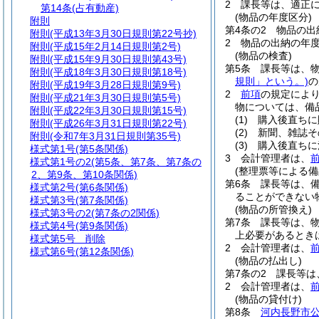
2
課長等は、適正
第14条
(占有動産)
(物品の年度区分)
附則
第4条の2
物品の出
附則
(平成13年3月30日規則第22号抄)
2
物品の出納の年
附則
(平成15年2月14日規則第2号)
(物品の検査)
附則
(平成15年9月30日規則第43号)
第5条
課長等は、
附則
(平成18年3月30日規則第18号)
規則」という。)
の
附則
(平成19年3月28日規則第9号)
2
前項
の規定によ
附則
(平成21年3月30日規則第5号)
物については、備
附則
(平成22年3月30日規則第15号)
(1)
購入後直ちに
附則
(平成26年3月31日規則第22号)
(2)
新聞、雑誌そ
附則
(令和7年3月31日規則第35号)
(3)
購入後直ちに
様式第1号
(第5条関係)
3
会計管理者は、
様式第1号の2
(第5条、第7条、第7条の
(整理票等による備
2、第9条、第10条関係)
第6条
課長等は、
様式第2号
(第6条関係)
ることができない
様式第3号
(第7条関係)
(物品の所管換え)
様式第3号の2
(第7条の2関係)
第7条
課長等は、
様式第4号
(第9条関係)
上必要があるとき
様式第5号
削除
2
会計管理者は、
様式第6号
(第12条関係)
(物品の払出し)
第7条の2
課長等は
2
会計管理者は、
(物品の貸付け)
第8条
河内長野市