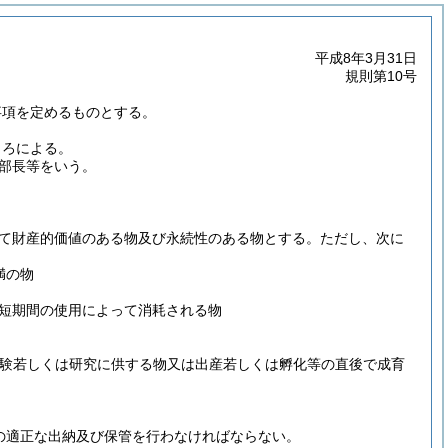
平成8年3月31日
規則第10号
事項を定めるものとする。
ころによる。
部長等をいう。
て財産的価値のある物及び永続性のある物とする。
ただし、次に
未満の物
短期間の使用によって消耗される物
試験若しくは研究に供する物又は出産若しくは孵化等の直後で成育
品の適正な出納及び保管を行わなければならない。