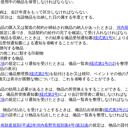
に使用中の物品を保管しなければならない。
納は、会計年度をもって区分しなければならない。
度区分は、当該物品を出納した日の属する年度とする。
物品の購入又は製造の契約が締結され物品の納入があったときは、
河内
規定に基づき、当該契約の給付の完了を確認して受け入れなければなら
り物品を収納したときは、その結果を備品受領通知書
(
様式第1号
)
により
品受領通知書による通知を省略することができる。
贈与する物品
の他これに類する印刷物
消費する物品
前項
の規定により通知を受けたときは、備品一覧表
(
様式第1号の2
)
を整理
品の表示)
備品に備品整理票
(
様式第2号
)
を貼付けるか又は焼印、ペイントその他の
物又は表示が困難な物については、これを省略することができる。
物品の効用上必要があるときは、物品の所管換えをすることができる。
は、備品所管換通知書
(
様式第3号
)
により会計管理者に通知しなければな
前項
の規定により通知を受けたときは、備品一覧表を整理しなければな
、物品の払出しを受けようとするときは、備品払出依頼書
(
様式第3号の
前項
の請求により物品を払出したときは、備品一覧表を整理しなければ
公有財産規則
(平成2年河内長野市規則第4号)
第32条
の規定は、物品の貸