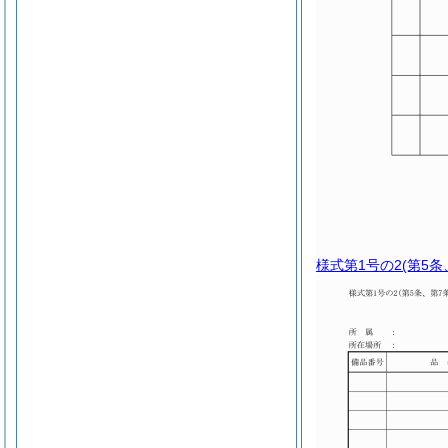
様式第1号の2
(第5