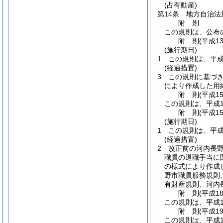
(占有動産)
第14条
地方自治法
附
則
この規則は、公布
附
則
(平成1
(施行期日)
1
この規則は、平成
(経過措置)
3
この規則に基づ
により作成した用
附
則
(平成1
この規則は、平成1
附
則
(平成1
(施行期日)
1
この規則は、平成
(経過措置)
2
改正前の河内長
職員の退職手当に
の様式により作成
野市職員服務規則
有財産規則、河内
附
則
(平成1
この規則は、平成1
附
則
(平成1
この規則は、平成1