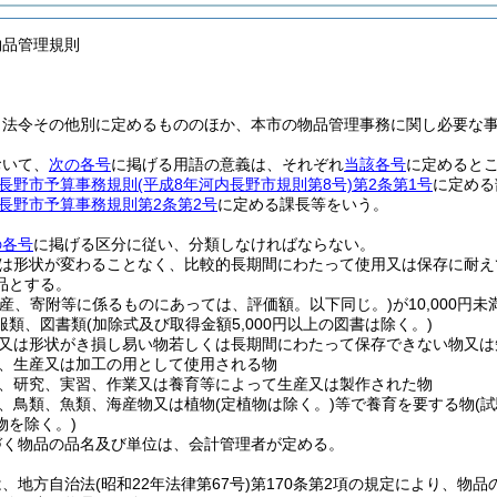
物品管理規則
、法令その他別に定めるもののほか、本市の物品管理事務に関し必要な
おいて、
次の各号
に掲げる用語の意義は、それぞれ
当該各号
に定めると
長野市予算事務規則
(平成8年河内長野市規則第8号)
第2条第1号
に定める
長野市予算事務規則第2条第2号
に定める課長等をいう。
の各号
に掲げる区分に従い、分類しなければならない。
は形状が変わることなく、比較的長期間にわたって使用又は保存に耐え
品とする。
生産、寄附等に係るものにあっては、評価額。以下同じ。)
が10,000円
服類、図書類
(加除式及び取得金額5,000円以上の図書は除く。)
又は形状がき損し易い物若しくは長期間にわたって保存できない物又は
、生産又は加工の用として使用される物
、研究、実習、作業又は養育等によって生産又は製作された物
、鳥類、魚類、海産物又は植物
(定植物は除く。)
等で養育を要する物
(
物を除く。)
づく物品の品名及び単位は、会計管理者が定める。
は、地方自治法
(昭和22年法律第67号)
第170条第2項の規定により、物