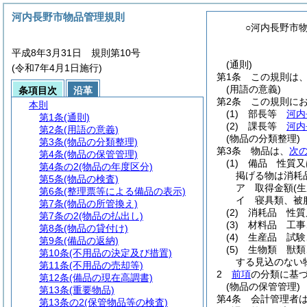
河内長野市物品管理規則
○河内長野市
平成8年3月31日 規則第10号
(通則)
(令和7年4月1日施行)
第1条
この規則は
(用語の意義)
条項目次
沿革
第2条
この規則に
本則
(1)
部長等
河内
第1条
(通則)
(2)
課長等
河内
第2条
(用語の意義)
(物品の分類整理)
第3条
(物品の分類整理)
第3条
物品は、
次
第4条
(物品の保管管理)
(1)
備品 性質又
第4条の2
(物品の年度区分)
掲げる物は消耗
第5条
(物品の検査)
ア
取得金額
(
第6条
(整理票等による備品の表示)
イ
寝具類、被
第7条
(物品の所管換え)
(2)
消耗品 性質
第7条の2
(物品の払出し)
(3)
材料品 工事
第8条
(物品の貸付け)
(4)
生産品 試験
第9条
(備品の返納)
(5)
生物類 獣類
第10条
(不用品の決定及び措置)
する見込のない
第11条
(不用品の売却等)
2
前項
の分類に基
第12条
(備品の現在高調書)
(物品の保管管理)
第13条
(重要物品)
第4条
会計管理者
第13条の2
(保管物品等の検査)