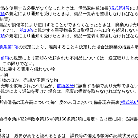
備品を使用する必要がなくなったときは、備品返納通知書
(
様式第4号
)
に
前項
の規定により通知を受けたときは、備品一覧表を整理しなければな
措置)
備品が損傷等により使用することができなくなったときは、廃棄又は売
。
ただし、
第13条
に規定する重要物品又は取得日から10年を経過しな
前項
の規定により通知を受けたときは、備品一覧表を整理しなければな
前条第1項
の規定により、廃棄することを決定した場合は廃棄の措置を
。
、
前項
の規定により売却を依頼された不用品については、適宜取りまと
、この限りでない。
却に要する費用を償わない物
い物
る物のほか、売却が不適当な物
、売却を依頼された不用品が、
前項各号
に該当する物であり売却できな
の規定により通知を受けた場合は、廃棄の措置を取らなければならない
)
所管備品の現在高について毎年度の末日において備品現在高表
(
様式第6
施行令
(昭和22年政令第16号)
第166条第2項に規定する財産に関する調書
)
理者は、必要があると認めるときは、課長等の備える帳簿の記載状況及