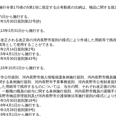
施行令第170条の5第1項に規定する占有動産の出納は、物品に関する規
の日から施行する。
3年3月30日
規則第22号抄)
13年3月31日から施行する。
き改正される改正前の河内長野市規則の様式により作成した用紙等で残
紙等として使用することができる。
5年2月14日
規則第2号)
5年4月1日から施行する。
5年9月30日
規則第43号)
15年10月1日から施行する。
野市公印規則、河内長野市個人情報保護条例施行規則、河内長野市職員
関する条例施行規則、河内長野市予算事務規則、河内長野市公有財産規
した用紙等で残存するものについては、当分の間、それぞれ改正後の河
、一般職の職員の給与に関する条例施行規則、河内長野市職員の退職手
長野市物品管理規則及び河内長野市介護保険法等施行規則の様式により
8年3月30日
規則第18号)
8年4月1日から施行する。
9年3月28日
規則第9号)
9年4月1日から施行する。