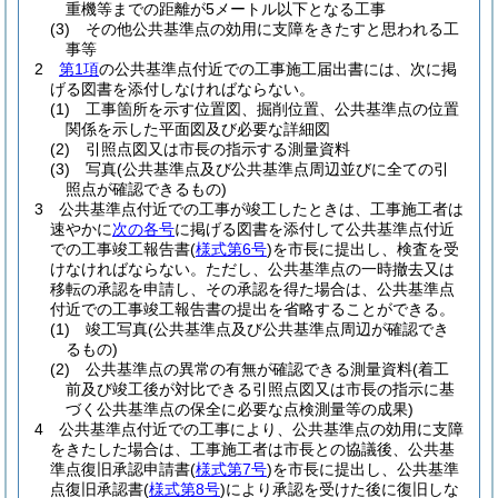
重機等までの距離が5メートル以下となる工事
(3)
その他公共基準点の効用に支障をきたすと思われる工
事等
2
第1項
の公共基準点付近での工事施工届出書には、次に掲
げる図書を添付しなければならない。
(1)
工事箇所を示す位置図、掘削位置、公共基準点の位置
関係を示した平面図及び必要な詳細図
(2)
引照点図又は市長の指示する測量資料
(3)
写真
(公共基準点及び公共基準点周辺並びに全ての引
照点が確認できるもの)
3
公共基準点付近での工事が竣工したときは、工事施工者は
速やかに
次の各号
に掲げる図書を添付して公共基準点付近
での工事竣工報告書
(
様式第6号
)
を市長に提出し、検査を受
けなければならない。
ただし、公共基準点の一時撤去又は
移転の承認を申請し、その承認を得た場合は、公共基準点
付近での工事竣工報告書の提出を省略することができる。
(1)
竣工写真
(公共基準点及び公共基準点周辺が確認でき
るもの)
(2)
公共基準点の異常の有無が確認できる測量資料
(着工
前及び竣工後が対比できる引照点図又は市長の指示に基
づく公共基準点の保全に必要な点検測量等の成果)
4
公共基準点付近での工事により、公共基準点の効用に支障
をきたした場合は、工事施工者は市長との協議後、公共基
準点復旧承認申請書
(
様式第7号
)
を市長に提出し、公共基準
点復旧承認書
(
様式第8号
)
により承認を受けた後に復旧しな