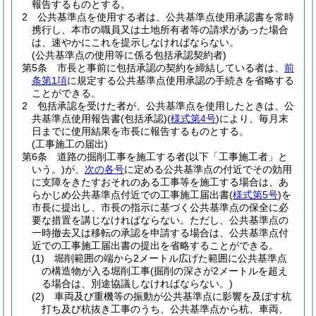
報告するものとする。
2
公共基準点を使用する者は、公共基準点使用承認書を常時
携行し、本市の職員又は土地所有者等の請求があった場合
は、速やかにこれを提示しなければならない。
(公共基準点の使用等に係る包括承認契約者)
第5条
市長と事前に包括承認の契約を締結している者は、
前
条第1項
に規定する公共基準点使用承認の手続きを省略する
ことができる。
2
包括承認を受けた者が、公共基準点を使用したときは、公
共基準点使用報告書
(包括承認)
(
様式第4号
)
により、毎月末
日までに使用結果を市長に報告するものとする。
(工事施工の届出)
第6条
道路の掘削工事を施工する者
(以下「工事施工者」と
いう。)
が、
次の各号
に定める公共基準点の付近でその効用
に支障をきたすおそれのある工事等を施工する場合は、あ
らかじめ公共基準点付近での工事施工届出書
(
様式第5号
)
を
市長に提出し、市長の指示に基づく公共基準点の保全に必
要な措置を講じなければならない。
ただし、公共基準点の
一時撤去又は移転の承認を申請する場合は、公共基準点付
近での工事施工届出書の提出を省略することができる。
(1)
堀削範囲の端から2メートル広げた範囲に公共基準点
の構造物が入る堀削工事
(掘削の深さが2メートルを超え
る場合は、別途協議しなければならない。)
(2)
車両及び重機等の振動が公共基準点に影響を及ぼす杭
打ち及び杭抜き工事のうち、公共基準点から杭、車両、