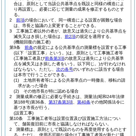
合は、原則として当該公共基準点を既設と同様の構造によ
り再設置し、必要に応じて測量の成果を修正するものとす
る。
2
前項
の場合において、同一構造による設置が困難な場合
は、市長と協議の上変更することができる。
3
工事施工者以外の者が、故意又は過失により公共基準点を
滅失又はき損した場合は、
前2項
の規定を適用する。
(機能回復の施工者)
第9条
前条
の規定による公共基準点の測量標を設置する工事
(以下「設置工事」という。)
は、原則として工事施工者等
(工事施工者及び
前条第3項
の故意又は過失により公共基準
点を滅失又はき損した者をいう。以下同じ。)
が行わなけれ
ばならない。
ただし、
次の各号
のいずれかに該当する場合
は本市で行うことができる。
(1)
土地所有者等による公共基準点の一時撤去、移転の請
求があった場合
(2)
その他市長が特に認める場合
2
測量成果の修正に必要な手続きは、測量法
(昭和24年法律
第188号)
第36条、
第37条第3項
、
第40条
その他関係法令に
基づき市長が行う。
(設置工事)
第10条
工事施工者等は設置位置及び設置施工方法につい
て、舗装復旧前に市長と協議しなければならない。
2
測量標は、原則として既設のものを再度使用するものとす
る。
ただし、使用不可能な場合は工事施工者等が新たに購