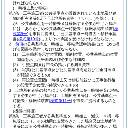
ければならない。
(一時撤去及び移転)
第7条
工事施工者
(公共基準点が設置されている土地及び建
物の所有者等
(以下「土地所有者等」という。)
を除く。)
が、公共基準点を一時撤去又は移転する必要が生じた場合
には、あらかじめ公共基準点一時撤去・移転承認申請書
(
様
式第9号
)
を市長に提出し、公共基準点一時撤去・移転承認
書
(
様式第10号
)
によりその承認を受けなければならない。
2
前項
の公共基準点一時撤去・移転承認申請書には、次に掲
げる図書を添付しなければならない。
(1)
工事箇所を示す位置図、掘削位置、公共基準点の位置
関係を示した平面図及び必要な詳細図
(2)
引照点図又は市長の指示する測量資料
(3)
写真
(公共基準点及び公共基準点周辺並びに全引照点
が確認できるもの)
(4)
再設置位置図
(一時撤去又は移転前並びに工事施行後
の設置予定位置が確認できるもの)
3
土地所有者等の都合により公共基準点を一時撤去又は移転
する必要が生じた場合は、土地所有者等は、公共基準点一
時撤去・移転請求書
(
様式第11号
)
を市長に提出するものと
する。
(機能の回復)
第8条
工事施工者が公共基準点を一時撤去、滅失、き損、移
転等により、その効用に支障をきたした場合又は土地所有
者等による公共基準点の一時撤去、移転の請求があった場