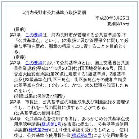
○河内長野市公共基準点取扱要綱
平成20年3月25日
要綱第15号
(目的)
第1条
この要綱
は、河内長野市が管理する公共基準点
(以下
「公共基準点」という。)
の取扱い及び管理保全に関して必
要な事項を定め、測量の精度向上に資することを目的とす
る。
(定義)
第2条
この要綱
において公共基準点とは、国土交通省公共測
量作業規程
(平成14年3月20日付け国国地発第406号。国土
交通大臣変更承認)
第20条に規定する1級基準点、2級基準
点及び3級基準点
(街区三角点、街区多角点その他相当精度
の基準点を含む。)
であって、かつ、永久標識を設置したも
のをいう。
(測量成果の保管及び閲覧)
第3条
市長は、公共基準点の測量成果及び測量記録を管理保
全し、これを一般の閲覧に供することができる。
(公共基準点の使用手続)
第4条
公共基準点を使用する者は、あらかじめ公共基準点使
用承認申請書
(
様式第1号
)
を市長に提出し、公共基準点使用
承認書
(
様式第2号
)
により使用承認を受けるものとし、使用
後は、公共基準点使用報告書
(
様式第3号
)
により使用結果を