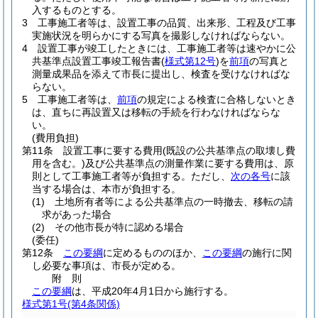
入するものとする。
3
工事施工者等は、設置工事の品質、出来形、工程及び工事
実施状況を明らかにする写真を撮影しなければならない。
4
設置工事が竣工したときには、工事施工者等は速やかに公
共基準点設置工事竣工報告書
(
様式第12号
)
を
前項
の写真と
測量成果品を添えて市長に提出し、検査を受けなければな
らない。
5
工事施工者等は、
前項
の規定による検査に合格しないとき
は、直ちに再設置又は移転の手続を行わなければならな
い。
(費用負担)
第11条
設置工事に要する費用
(既設の公共基準点の取壊し費
用を含む。)
及び公共基準点の測量作業に要する費用は、原
則として工事施工者等が負担する。
ただし、
次の各号
に該
当する場合は、本市が負担する。
(1)
土地所有者等による公共基準点の一時撤去、移転の請
求があった場合
(2)
その他市長が特に認める場合
(委任)
第12条
この要綱
に定めるもののほか、
この要綱
の施行に関
し必要な事項は、市長が定める。
附
則
この要綱
は、平成20年4月1日から施行する。
様式第1号
(第4条関係)