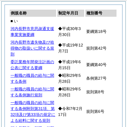
例規名称
制定年月日
種別番号
■ い
河内長野市意思疎通支援
◆平成30年3
要綱第18号
事業実施要綱
月30日
河内長野市遺失物及び拾
◆平成19年12
得物の取扱いに関する規
規則第42号
月7日
則
委託業務年間発注計画の
◆平成19年6
要綱第40号
公表に関する要綱
月15日
一般職の職員の給与に関
◆昭和29年5
条例第27号
する条例
月28日
一般職の職員の給与に関
◆昭和29年5
規則第8号
する条例施行規則
月28日
一般職の職員の給与に関
する条例附則第31項、第
◆令和7年2月
規則第6号
32項及び第33項の規定に
17日
よる給料に関する規則