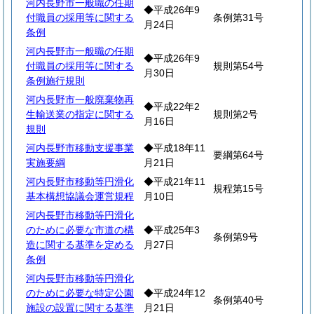
河内長野市一般職の任期
◆平成26年9
付職員の採用等に関する
条例第31号
月24日
条例
河内長野市一般職の任期
◆平成26年9
付職員の採用等に関する
規則第54号
月30日
条例施行規則
河内長野市一般廃棄物再
◆平成22年2
生輸送業の指定に関する
規則第2号
月16日
規則
河内長野市移動支援事業
◆平成18年11
要綱第64号
実施要綱
月21日
河内長野市移動等円滑化
◆平成21年11
規程第15号
基本構想協議会運営規程
月10日
河内長野市移動等円滑化
のために必要な市道の構
◆平成25年3
条例第9号
造に関する基準を定める
月27日
条例
河内長野市移動等円滑化
のために必要な特定公園
◆平成24年12
条例第40号
施設の設置に関する基準
月21日