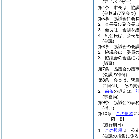
(アドバイザー)
第4条
市長は、協
(会長及び副会長)
第5条
協議会に会長
2
会長及び副会長
3
会長は、会務を
4
副会長は、会長
(会議)
第6条
協議会の会
2
協議会は、委員
3
協議会の会議に
(議事)
第7条
協議会の議
(会議の特例)
第8条
会長は、緊
に回付し、その賛
2
前条
の規定は、
(事務局)
第9条
協議会の事
(補則)
第10条
この規程
に
附
則
(施行期日)
1
この規程
は、公
(会議の招集に係る