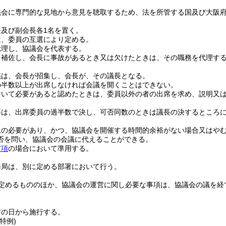
議会に専門的な見地から意見を聴取するため、法を所管する国及び大阪
及び副会長各1名を置く。
は、委員の互選により定める。
総理し、協議会を代表する。
を補佐し、会長に事故があるとき又は欠けたときは、その職務を代理す
議は、会長が招集し、会長が、その議長となる。
の半数以上が出席しなければ会議を開くことはできない。
おいて必要があると認めたときは、委員以外の者の出席を求め、説明又
事は、出席委員の過半数で決し、可否同数のときは議長の決するところ
急の必要があり、かつ、協議会を開催する時間的余裕がない場合又はや
否を問い、協議会の会議に代えることができる。
前項
の場合において準用する。
務局は、別に定める部署において行う。
定めるもののほか、協議会の運営に関し必要な事項は、協議会の議を経
布の日から施行する。
特例)