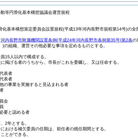
移動等円滑化基本構想協議会運営規程
滑化基本構想策定委員会設置規程(平成13年河内長野市規程第14号)の全
、
河内長野市附属機関設置条例
(平成24年河内長野市条例第35号)
第2条
の
)
の組織、運営その他必要な事項を定めるものとする。
員15人以内で構成する。
号
に掲げる者のうちから、市長がこれを委嘱し、又は任命する。
代表者
代表者
他の事業を実施すると見込まれる者
者
員会
員
必要と認める者
、2年とする。
合における補欠委員の任期は、前任者の残任期間とする。
ることができる。