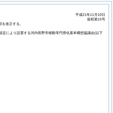
平成21年11月10日
規程第15号
部を改正する。
規定により設置する河内長野市移動等円滑化基本構想協議会
(以下