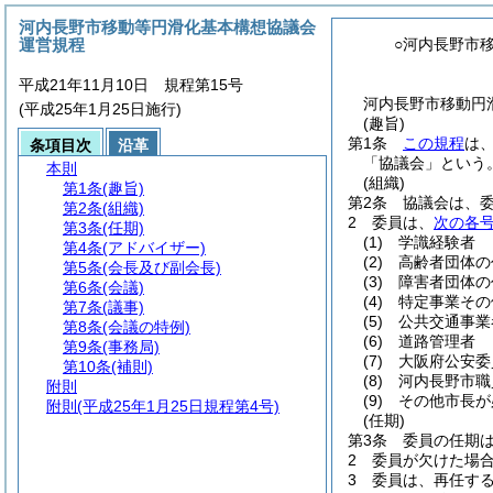
河内長野市移動等円滑化基本構想協議会
運営規程
○河内長野市
平成21年11月10日 規程第15号
河内長野市移動円
(平成25年1月25日施行)
(趣旨)
第1条
この規程
は
条項目次
沿革
「協議会」という。
本則
(組織)
第1条
(趣旨)
第2条
協議会は、委
第2条
(組織)
2
委員は、
次の各
第3条
(任期)
(1)
学識経験者
第4条
(アドバイザー)
(2)
高齢者団体の
第5条
(会長及び副会長)
(3)
障害者団体の
第6条
(会議)
(4)
特定事業その
第7条
(議事)
(5)
公共交通事業
第8条
(会議の特例)
(6)
道路管理者
第9条
(事務局)
(7)
大阪府公安委
第10条
(補則)
(8)
河内長野市職
附則
(9)
その他市長が
附則
(平成25年1月25日規程第4号)
(任期)
第3条
委員の任期は
2
委員が欠けた場
3
委員は、再任す