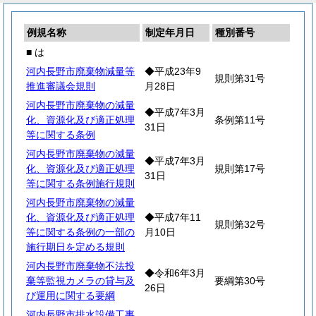
例規名称
制定年月日
種別番号
■ は
河内長野市廃棄物減量等
◆平成23年9
規則第31号
推進審議会規則
月28日
河内長野市廃棄物の減量
◆平成7年3月
化、資源化及び適正処理
条例第11号
31日
等に関する条例
河内長野市廃棄物の減量
◆平成7年3月
化、資源化及び適正処理
規則第17号
31日
等に関する条例施行規則
河内長野市廃棄物の減量
化、資源化及び適正処理
◆平成7年11
規則第32号
等に関する条例の一部の
月10日
施行期日を定める規則
河内長野市廃棄物不法投
◆令和6年3月
棄等監視カメラの貸与及
要綱第30号
26日
び運用に関する要綱
河内長野市排水設備工事