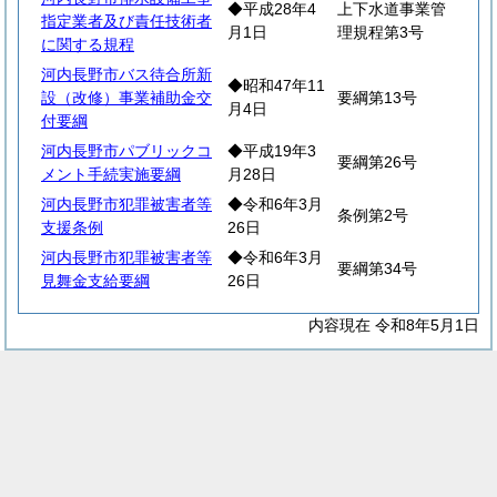
◆平成28年4
上下水道事業管
指定業者及び責任技術者
月1日
理規程第3号
に関する規程
河内長野市バス待合所新
◆昭和47年11
設（改修）事業補助金交
要綱第13号
月4日
付要綱
河内長野市パブリックコ
◆平成19年3
要綱第26号
メント手続実施要綱
月28日
河内長野市犯罪被害者等
◆令和6年3月
条例第2号
支援条例
26日
河内長野市犯罪被害者等
◆令和6年3月
要綱第34号
見舞金支給要綱
26日
内容現在 令和8年5月1日