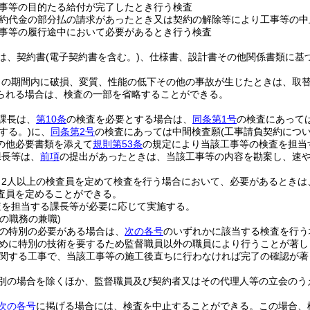
事等の目的たる給付が完了したとき行う検査
約代金の部分払の請求があったとき又は契約の解除等により工事等の中
事等の履行途中において必要があるとき行う検査
は、契約書
(電子契約書を含む。)
、仕様書、設計書その他関係書類に基
当の期間内に破損、変質、性能の低下その他の事故が生じたときは、取
られる場合は、検査の一部を省略することができる。
課長は、
第10条
の検査を必要とする場合は、
同条第1号
の検査にあって
する。)
に、
同条第2号
の検査にあっては中間検査願
(工事請負契約につ
の他必要書類を添えて
規則第53条
の規定により当該工事等の検査を担当
課長等は、
前項
の提出があったときは、当該工事等の内容を勘案し、速
り2人以上の検査員を定めて検査を行う場合において、必要があるときは
査員を定めることができる。
査を担当する課長等が必要に応じて実施する。
の職務の兼職)
の特別の必要がある場合は、
次の各号
のいずれかに該当する検査を行う
めに特別の技術を要するため監督職員以外の職員により行うことが著し
関する工事で、当該工事等の施工後直ちに行わなければ完了の確認が著
別の場合を除くほか、監督職員及び契約者又はその代理人等の立会のう
次の各号
に掲げる場合には、検査を中止することができる。
この場合、