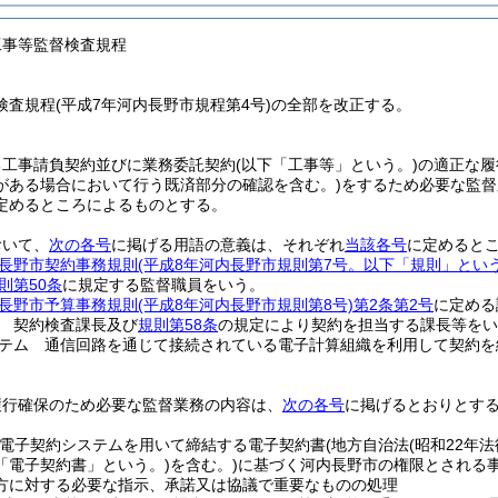
工事等監督検査規程
検査規程(平成7年河内長野市規程第4号)の全部を改正する。
る工事請負契約並びに業務委託契約
(以下「工事等」という。)
の適正な履
がある場合において行う既済部分の確認を含む。)
をするため必要な監督
定めるところによるものとする。
おいて、
次の各号
に掲げる用語の意義は、それぞれ
当該各号
に定めると
長野市契約事務規則
(平成8年河内長野市規則第7号。以下「規則」という
則第50条
に規定する監督職員をいう。
長野市予算事務規則
(平成8年河内長野市規則第8号)
第2条第2号
に定める
 契約検査課長及び
規則第58条
の規定により契約を担当する課長等をい
テム 通信回路を通じて接続されている電子計算組織を利用して契約を
履行確保のため必要な監督業務の内容は、
次の各号
に掲げるとおりとす
(電子契約システムを用いて締結する電子契約書
(地方自治法
(昭和22年法
「電子契約書」という。)
を含む。)
に基づく河内長野市の権限とされる
方に対する必要な指示、承諾又は協議で重要なものの処理