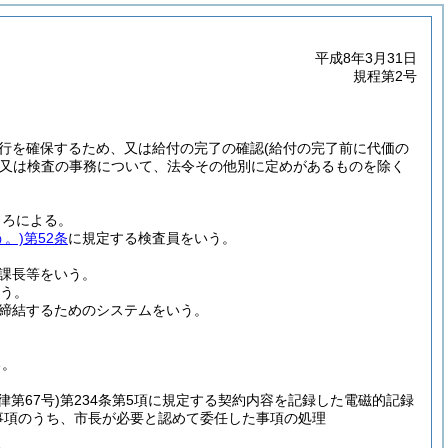
平成8年3月31日
規程第2号
行を確保するため、又は給付の完了の確認
(給付の完了前に代価の
又は検査の事務について、法令その他別に定めがあるものを除く
ころによる。
。)
第52条
に規定する検査員をいう。
課長等をいう。
う。
締結するためのシステムをいう。
る。
律第67号)
第234条第5項に規定する契約内容を記録した電磁的記録
事項のうち、市長が必要と認めて委任した事項の処理