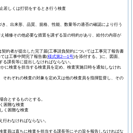
止若しくは打切をするとき行う検査
づき、出来形、品質、規格、性能、数量等の適否の確認により行う
替え補修その他必要な措置を講ずる旨の特約があり、給付の内容が
は契約者が提出した完了届
(工事請負契約については工事完了報告書
いては工事中間完了報告書
(
様式第2―1号
)
を添付する。)
に、図面、
する課長等に提出しなければならない。
やかに検査を担当する検査員を定め、検査実施日時を通知しなけれ
、それぞれの検査の対象を定め又は他の検査員を指揮監督し、その
場合とするものとする。
く困難な検査
しく困難な検査
え行わなければならない。
検査員は直ちに検査を担当する課長等にその旨を報告しなければな