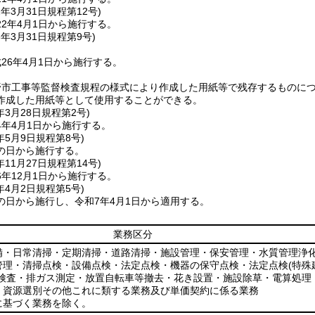
2年3月31日
規程第12号)
2年4月1日から施行する。
6年3月31日
規程第9号)
26年4月1日から施行する。
野市工事等監督検査規程の様式により作成した用紙等で残存するものに
作成した用紙等として使用することができる。
年3月28日
規程第2号)
4年4月1日から施行する。
年5月9日
規程第8号)
の日から施行する。
年11月27日
規程第14号)
年12月1日から施行する。
年4月2日
規程第5号)
の日から施行し、令和7年4月1日から適用する。
業務区分
備・日常清掃・定期清掃・道路清掃・施設管理・保安管理・水質管理浄
管理・清掃点検・設備点検・法定点検・機器の保守点検・法定点検
(特
検査・排ガス測定・放置自転車等撤去・花き設置・施設除草・電算処理
・資源選別その他これに類する業務及び単価契約に係る業務
に基づく業務を除く。