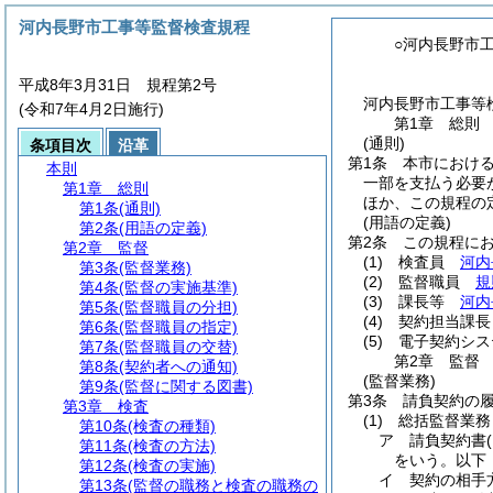
河内長野市工事等監督検査規程
○河内長野市
平成8年3月31日 規程第2号
河内長野市工事等
(令和7年4月2日施行)
第1章
総則
(通則)
条項目次
沿革
第1条
本市におけ
本則
一部を支払う必要
第1章
総則
ほか、この規程の
第1条
(通則)
(用語の定義)
第2条
(用語の定義)
第2条
この規程に
第2章
監督
(1)
検査員
河内
第3条
(監督業務)
(2)
監督職員
規
第4条
(監督の実施基準)
(3)
課長等
河内
第5条
(監督職員の分担)
(4)
契約担当課長
第6条
(監督職員の指定)
(5)
電子契約シス
第7条
(監督職員の交替)
第2章
監督
第8条
(契約者への通知)
(監督業務)
第9条
(監督に関する図書)
第3条
請負契約の
第3章
検査
(1)
総括監督業務
第10条
(検査の種類)
ア
請負契約書
第11条
(検査の方法)
をいう。以下
第12条
(検査の実施)
イ
契約の相手
第13条
(監督の職務と検査の職務の