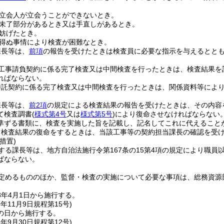
立会人が立会うことができないとき。
未了部分があるとき又は手直しがあるとき。
妨げたとき。
得ぬ事情により検査が困難なとき。
課長等は、
前項
の報告を受けたときは検査員に必要な指示を与えるとと
工事請負契約に係る完了検査又は中間検査を行ったときは、検査結果を
ればならない。
委託契約に係る完了検査又は中間検査を行ったときは、関係資料等によ
課長等は、
前2項
の規定による検査結果の報告を受けたときは、その内容
て検査調書
(
様式第4号
又は
様式第5号
)
により復命させなければならない
準ずる書類に、検査を実施した旨を記載し、記名してこれに代えること
り検査結果の復命をするときは、当該工事等の契約担当課長の確認を受
措置)
する課長等は、地方自治法施行令第167条の15第4項の規定により職
ばならない。
定めるもののほか、監督・検査の実施について必要な事項は、総務資源
8年4月1日から施行する。
0年11月9日
規程第15号)
の日から施行する。
1年9月30日
規程第12号)