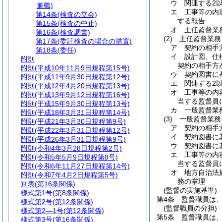
ウ
関連する2
兼職)
エ
工事等の内
第14条
(検査の立会)
する報告
第15条
(検査の中止)
オ
主任監督業
第16条
(検査調書)
(2)
主任監督業務
第17条
(委託検査の場合の措置)
ア
契約の相手
第18条
(委任)
イ
設計図、仕
附則
契約の相手方
附則
(平成10年11月9日規程第15号)
ウ
契約図書に
附則
(平成11年9月30日規程第12号)
エ
関連する2
附則
(平成12年4月20日規程第13号)
オ
工事等の内
附則
(平成13年9月12日規程第16号)
当する監督員
附則
(平成15年9月30日規程第13号)
カ
一般監督業
附則
(平成18年3月31日規程第14号)
(3)
一般監督業務
附則
(平成21年3月30日規程第9号)
ア
契約の相手
附則
(平成22年3月31日規程第12号)
イ
契約図書に
附則
(平成26年3月31日規程第9号)
ウ
契約図書に
附則
(令和4年3月28日規程第2号)
エ
工事等の内
附則
(令和5年5月9日規程第8号)
当する監督員
附則
(令和6年11月27日規程第14号)
オ
地方自治法
附則
(令和7年4月2日規程第5号)
務の掌理
別表
(第16条関係)
(監督の実施基準)
様式第1号
(第8条関係)
第4条
監督職員は
様式第2号
(第12条関係)
(監督職員の分担)
様式第2―1号
(第12条関係)
第5条
監督職員は
様式第3号
(第16条関係)