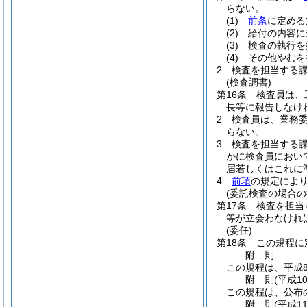
らない。
(1)
前条
に定める
(2)
給付の内容に
(3)
検査の執行を
(4)
その他やむを
2
検査を担当する
(検査調書)
第16条
検査員は、
長等に報告しなけ
2
検査員は、業務
らない。
3
検査を担当する
かに検査員におい
届若しくはこれに
4
前項
の規定によ
(委託検査の場合の
第17条
検査を担当
等が立会わなけれ
(委任)
第18条
この規程に
附
則
この規程は、平成
附
則
(平成1
この規程は、公布
附
則
(平成1