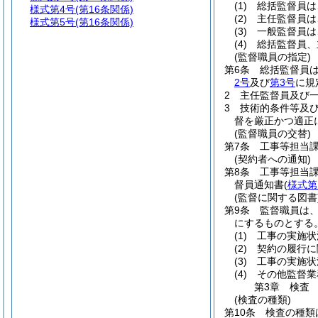
(1)
総括監督員は
様式第4号
(第16条関係)
(2)
主任監督員は
様式第5号
(第16条関係)
(3)
一般監督員は
(4)
総括監督員、
(監督職員の指定)
第6条
総括監督員
2号
及び
第3号
に規
2
主任監督員及び
3
技術的条件等及
督を厳正かつ適正
(監督職員の交替)
第7条
工事等担当
(契約者への通知)
第8条
工事等担当
督員通知書
(
様式第
(監督に関する図書
第9条
監督職員は
にするものとする
(1)
工事の実施状
(2)
契約の履行に
(3)
工事の実施状
(4)
その他監督業
第3章
検査
(検査の種類)
第10条
検査の種類