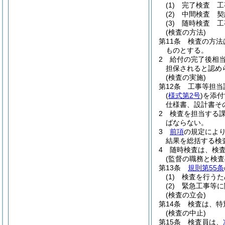
(1)
完了検査 工
(2)
中間検査 契
(3)
随時検査 工
(検査の方法)
第11条
検査の方法
ものとする。
2
給付の完了後相
担保されると認め
(検査の実施)
第12条
工事等担当
(
様式第2号
)
を添付
仕様書、設計書そ
2
検査を担当する
ばならない。
3
前項
の規定によ
結果を総括する検
4
随時検査は、検
(監督の職務と検査
第13条
規則第55条
(1)
検査を行うた
(2)
緊急工事等に
(検査の立会)
第14条
検査は、特
(検査の中止)
第15条
検査員は、