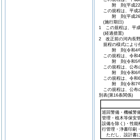
附
則
(平成2
この規程は、平成2
附
則
(平成2
(施行期日)
1
この規程は、平成
(経過措置)
2
改正前の河内長
規程の様式により
附
則
(令和4
この規程は、令和
附
則
(令和5
この規程は、公布
附
則
(令和6
この規程は、令和6
附
則
(令和7
この規程は、公布
別表
(第16条関係)
巡回警備・機械警
管理・植木等保安
設備を除く)
・性能
行管理・浄書印刷
ただし、設計書