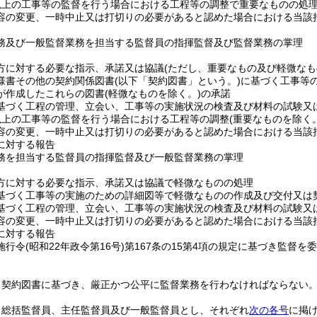
以上の工事等の監督を行う場合における工程等の調整で重要なものの処
容の変更、一時中止又は打切りの必要があると認めた場合における当該
務及び一般監督業務を担当する監督員の指揮監督及び監督業務の掌理
方に対する必要な指示、承諾又は協議
(ただし、重要なもの及び軽微なも
様書その他の契約関係図書
(以下「契約図書」という。)
に基づく工事等
が作成したこれらの図書
(軽微なものを除く。)
の承諾
基づく工程の管理、立会い、工事等の実施状況の検査及び材料の試験又
以上の工事等の監督を行う場合における工程等の調整
(重要なものを除く。
容の変更、一時中止又は打切りの必要があると認めた場合における当該
に対する報告
務を担当する監督員の指揮監督及び一般監督業務の掌理
方に対する必要な指示、承諾又は協議で軽微なものの処理
基づく工事等の実施のための詳細図等で軽微なものの作成及び交付又は
基づく工程の管理、立会い、工事等の実施状況の検査及び材料の試験又
容の変更、一時中止又は打切りの必要があると認めた場合における当該
に対する報告
施行令
(昭和22年政令第16号)
第167条の15第4項の規定に基づき監督
、契約図書に基づき、厳正かつ公平に監督業務を行わなければならない
、総括監督員、主任監督員及び一般監督員とし、それぞれ
次の各号
に掲