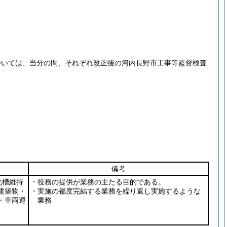
ついては、当分の間、それぞれ改正後の河内長野市工事等監督検査
備考
化槽維持
・役務の提供が業務の主たる目的である。
殊建築物・
・実施の都度完結する業務を繰り返し実施するような
・車両運
業務