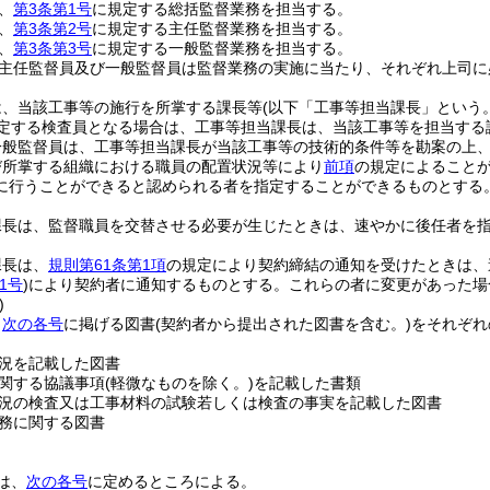
、
第3条第1号
に規定する総括監督業務を担当する。
、
第3条第2号
に規定する主任監督業務を担当する。
、
第3条第3号
に規定する一般監督業務を担当する。
主任監督員及び一般監督員は監督業務の実施に当たり、それぞれ上司に
は、当該工事等の施行を所掌する課長等
(以下「工事等担当課長」という。
定する検査員となる場合は、工事等担当課長は、当該工事等を担当する
一般監督員は、工事等担当課長が当該工事等の技術的条件等を勘案の上
び所掌する組織における職員の配置状況等により
前項
の規定によること
に行うことができると認められる者を指定することができるものとする
課長は、監督職員を交替させる必要が生じたときは、速やかに後任者を
課長は、
規則第61条第1項
の規定により契約締結の通知を受けたときは、
1号
)
により契約者に通知するものとする。
これらの者に変更があった場
)
、
次の各号
に掲げる図書
(契約者から提出された図書を含む。)
をそれぞれ
。
況を記載した図書
関する協議事項
(軽微なものを除く。)
を記載した書類
況の検査又は工事材料の試験若しくは検査の事実を記載した図書
務に関する図書
は、
次の各号
に定めるところによる。