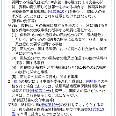
質問する場合又は法第138条第3項の規定により文書の閲
覧、資料の提供若しくは報告を求める場合は、後期高齢者
医療保険料徴収職員証
(
様式第10号
)
を携帯し、関係人の請
求があったときは、これを提示しなければならない。
(事務の委任等)
第7条
市長は、その権限に属する事務のうち、次に掲げる事
務を保険料の徴収事務に従事する職員に委任する。
(1)
保険料その他の徴収金の滞納処分
(以下「滞納処分」
という。)
のための滞納者の財産に係る質問、検査、提示
又は提出の要求に関する事務
(2)
滞納処分に関する調査において提出された物件の留置
きに関する事務
(3)
滞納処分のための滞納者の物又は住居その他の場所の
捜索に関する事務
(4)
国税徴収法
(昭和34年法律第147号)
第146条の2の職務
の執行に関する事務
(5)
滞納者の財産の差押えに関する事務
2
前項
の規定により事務を委任された職員は、
同項各号
の事
務を行う場合にあっては、後期高齢者医療保険料等滞納者
財産差押証
(
様式第11号
)
を携帯し、関係人の請求があった
ときは、これを提示しなければならない。
(納付証明書の交付申請等)
第8条
納付証明書
(
様式第12号
)
の交付を受けようとする者
は、後期高齢者医療保険料納付証明交付申請書
(
様式第13
号
)
を市長に提出しなければならない。