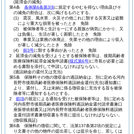
(延滞金の減免)
第4条
条例第6条第3項
に規定するやむを得ない理由及びそ
の減免の割合は、次に掲げるものとする。
(1)
震災、風水害、火災その他これに類する災害又は盗難
により重大な損害を被ったとき 免除
(2)
被保険者等と生計を一にする親族が病気にかかり、又
は負傷し、生活が著しく困窮したとき 免除
(3)
事業又は業務の休廃止、失業その他の理由により収入
が著しく減少したとき 免除
(4)
前3号
に類する事由があったとき 免除
2
延滞金の減免を受けようとする被保険者等は、後期高齢者
医療保険料延滞金減免申請書
(
様式第6号
)
に市長が必要と認
める書類を添付して申請しなければならない。
(過誤納金の還付又は充当)
第5条
保険料その他の徴収金の過誤納金は、別に定める河内
長野市後期高齢者医療保険料過誤納金還付
(充当)
通知書に
より、還付し、又は未納に係る徴収金に充当する旨を被保
険者等に通知するものとする。
2
前項
の規定による通知を受けた被保険者等は、別に定める
河内長野市後期高齢者医療保険料過誤納金還付請求書兼口
座振替依頼書又は河内長野市後期高齢者医療保険料過誤納
金還付請求書兼領収書を市長に提出しなければならない。
(徴収職員証)
第6条
保険料の徴収に関して、法第137条第2項の規定によ
り文書その他の物件の提出若しくは提示を命じ、若しくは