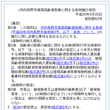
○河内長野市後期高齢者医療に関する条例施行規則
平成25年9月25日
規則第53号
(趣旨)
第1条
この規則は、
河内長野市後期高齢者医療に関する条例
(平成20年河内長野市条例第3号。以下「条例」という。)
の
施行に関し必要な事項を定めるものとする。
(保険料の納入通知)
第2条
高齢者の医療の確保に関する法律
(昭和57年法律第80
号。以下「法」という。)
第104条の規定により本市が徴収
する保険料額の通知は、後期高齢者医療保険料納入通知書
兼特別徴収開始通知書
(
様式第1号
又は
様式第1号の2
)
、後期
高齢者医療保険料納入通知書
(
様式第2号
又は
様式第2号の
2
)
、後期高齢者医療保険料納入通知書兼特別徴収
(仮徴収)
開始通知書
(
様式第3号
)
又は後期高齢者医療保険料納入通知
書兼特別徴収額変更通知書
(
様式第4号
)
により行うものとす
る。
(保険料の督促)
第3条
市長は、被保険者又は連帯納付義務者
(以下「被保険
者等」という。)
が納期の末日までにその保険料を納付しな
い場合は、納付の期限を指定して督促状を発しなければな
らない。
2
前項
の督促状は、督促状
(
様式第5号
)
とする。