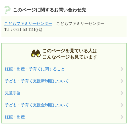
このページに関するお問い合わせ先
こどもファミリーセンター
こどもファミリーセンター
Tel：0721-53-1111(代)
このページを見ている人は
こんなページも見ています
妊娠・出産・子育てに関すること
子ども・子育て支援新制度について
児童手当
子ども・子育て支援金制度について
妊娠・出産