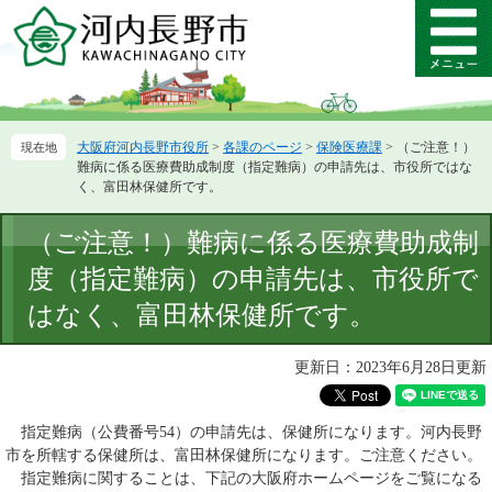
ペ
メ
ー
ニ
メ
ジ
ュ
ニ
の
ー
ュ
先
を
ー
頭
飛
大阪府河内長野市役所
>
各課のページ
>
保険医療課
>
（ご注意！）
で
ば
難病に係る医療費助成制度（指定難病）の申請先は、市役所ではな
す。
し
く、富田林保健所です。
て
本
本
（ご注意！）難病に係る医療費助成制
文
文
へ
度（指定難病）の申請先は、市役所で
はなく、富田林保健所です。
更新日：2023年6月28日更新
指定難病（公費番号54）の申請先は、保健所になります。河内長野
市を所轄する保健所は、富田林保健所になります。ご注意ください。
指定難病に関することは、下記の大阪府ホームページをご覧になる