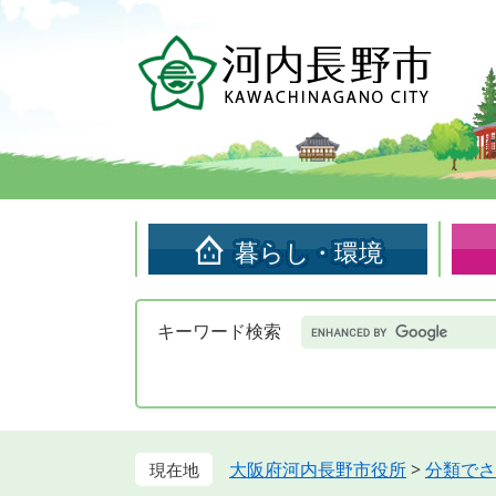
ペ
メ
ー
ニ
ジ
ュ
の
ー
先
を
頭
飛
で
ば
す。
し
て
暮らし・環境
本
文
へ
Google
キーワード検索
カ
ス
タ
ム
検
索
大阪府河内長野市役所
>
分類でさ