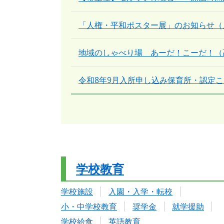
「人権・平和ポスター展」のお知らせ（
地域のしゃべり場 あーだ！こーだ！（
令和8年9月入所申し込み保育所・認定こど
学校教育
学校施設
入園・入学・転校
小・中学校教育
奨学金
就学援助
学校給食
英語教育