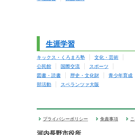
生涯学習
キックス・くろまろ塾
文化・芸術
公民館
国際交流
スポーツ
図書・読書
歴史・文化財
青少年育成
部活動
スペランツァ大阪
プライバシーポリシー
免責事項
こ
河内長野市役所