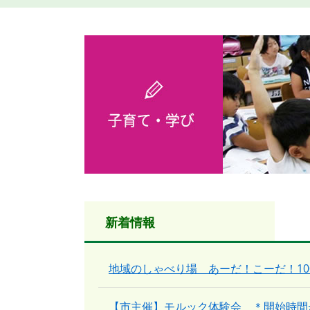
本
文
新着情報
地域のしゃべり場 あーだ！こーだ！1
【市主催】モルック体験会 ＊開始時間