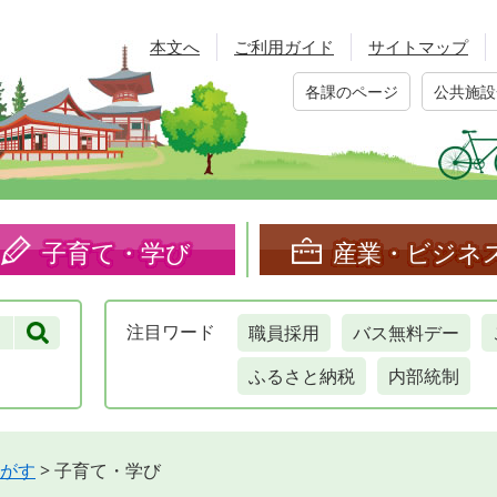
本文へ
ご利用ガイド
サイトマップ
各課のページ
公共施設
子育て・学び
産業・ビジネ
職員採用
バス無料デー
注目
ワード
ふるさと納税
内部統制
がす
>
子育て・学び