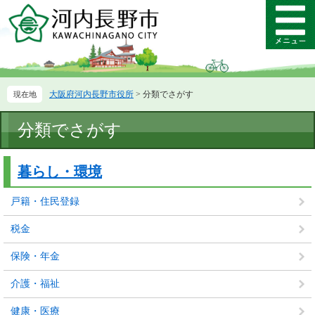
ペ
メ
ー
ニ
メ
ジ
ュ
ニ
の
ー
ュ
先
を
ー
頭
飛
大阪府河内長野市役所
>
分類でさがす
で
ば
す。
し
本
て
分類でさがす
文
本
文
暮らし・環境
へ
戸籍・住民登録
税金
保険・年金
介護・福祉
健康・医療