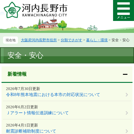
ペ
メ
ー
ニ
メ
ジ
ュ
ニ
の
ー
ュ
先
を
ー
頭
飛
大阪府河内長野市役所
>
分類でさがす
>
暮らし・環境
>
安全・安心
で
ば
す。
し
本
て
安全・安心
文
本
文
へ
新着情報
2026年7月30日更新
令和8年熊本地震における本市の対応状況について
2026年6月2日更新
Ｊアラート情報伝達訓練について
2026年4月1日更新
耐震診断補助制度について