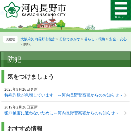
ペ
メ
ー
ニ
メ
ジ
ュ
ニ
の
ー
ュ
先
を
ー
頭
飛
大阪府河内長野市役所
>
分類でさがす
>
暮らし・環境
>
安全・安心
で
ば
>
防犯
す。
し
て
本
防犯
本
文
文
へ
気をつけましょう
2025年9月26日更新
特殊詐欺が急増しています ～河内長野警察署からのお知らせ～
2019年2月26日更新
犯罪被害に遭わないために～河内長野警察署からのお知らせ～
おすすめ情報