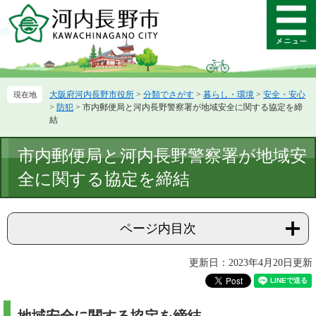
ペ
メ
ー
ニ
メ
ジ
ュ
ニ
の
ー
ュ
先
を
ー
頭
飛
大阪府河内長野市役所
>
分類でさがす
>
暮らし・環境
>
安全・安心
で
ば
>
防犯
>
市内郵便局と河内長野警察署が地域安全に関する協定を締
す。
し
結
て
本
本
市内郵便局と河内長野警察署が地域安
文
文
へ
全に関する協定を締結
ページ内目次
更新日：2023年4月20日更新