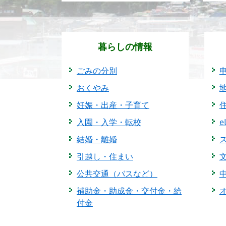
暮らしの情報
ごみの分別
おくやみ
妊娠・出産・子育て
入園・入学・転校
結婚・離婚
引越し・住まい
公共交通（バスなど）
補助金・助成金・交付金・給
付金