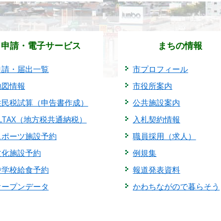
申請・電子サービス
まちの情報
申請・届出一覧
市プロフィール
地図情報
市役所案内
住民税試算（申告書作成）
公共施設案内
eLTAX（地方税共通納税）
入札契約情報
スポーツ施設予約
職員採用（求人）
文化施設予約
例規集
中学校給食予約
報道発表資料
オープンデータ
かわちながので暮らそう