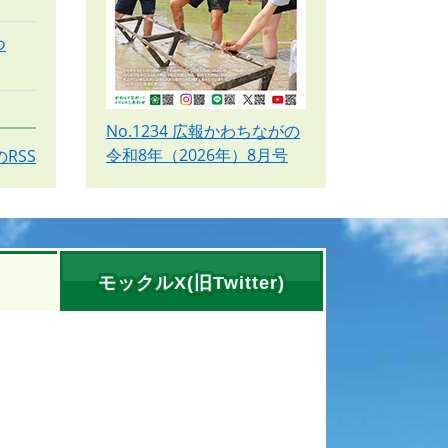
つ
No.1234 広報かわちながの
令和8年（2026年）8月号
RSS
モックルX(旧Twitter)