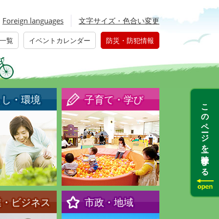
Foreign languages
文字サイズ・色合い変更
一覧
イベントカレンダー
防災・防犯情報
らし・環境
子育て・学び
このページを一時保存する
業・ビジネス
市政・地域