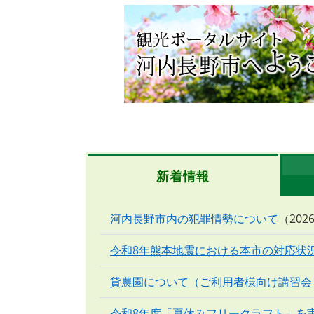
本
文
新着情報
河内長野市内の犯罪情勢について
20
令和8年熊本地震における本市の対応状
貸農園について（ご利用者様向け講習会
令和8年度「夏休みフリークラフト」を