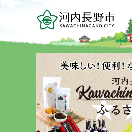
ペ
メ
ー
ニ
ジ
ュ
の
ー
先
を
頭
飛
で
ば
す。
し
て
本
文
へ