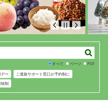
前
停
次
の
止
の
ス
ス
ラ
ラ
イ
イ
ド
ド
すべて
ページ
PDF
料デー
ご遺族サポート窓口が予約制に
部統制