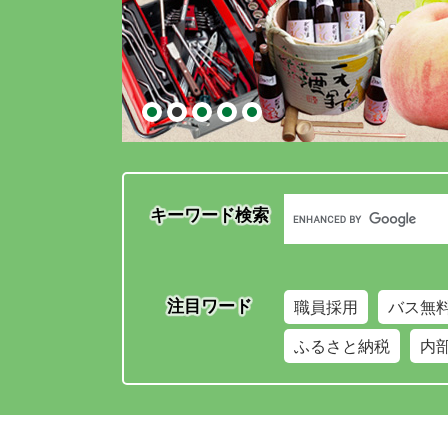
Google
キーワード検索
カ
ス
タ
ム
検
索
職員採用
バス無
注目ワード
ふるさと納税
内