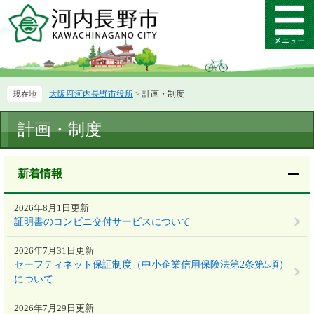
ペ
メ
ー
ニ
メ
ジ
ュ
ニ
の
ー
ュ
先
を
ー
頭
飛
大阪府河内長野市役所
>
計画・制度
で
ば
す。
し
本
て
計画・制度
文
本
文
へ
新着情報
2026年8月1日更新
証明書のコンビニ交付サービスについて
2026年7月31日更新
セーフティネット保証制度（中小企業信用保険法第2条第5項）
について
2026年7月29日更新