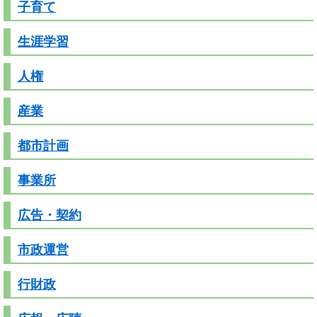
子育て
生涯学習
人権
産業
都市計画
事業所
広告・契約
市政運営
行財政