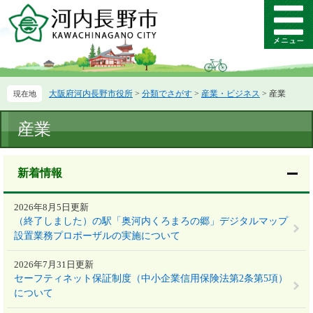
ペ
メ
ー
ニ
メ
ジ
ュ
ニ
の
ー
ュ
先
を
ー
頭
飛
大阪府河内長野市役所
>
分類でさがす
>
産業・ビジネス
>
産業
で
ば
す。
し
本
て
産業
文
本
文
へ
新着情報
2026年8月5日更新
（終了しました）の駅「奥河内くろまろの郷」デジタルマップ
設置業務プロポーザルの実施について
2026年7月31日更新
セーフティネット保証制度（中小企業信用保険法第2条第5項）
について