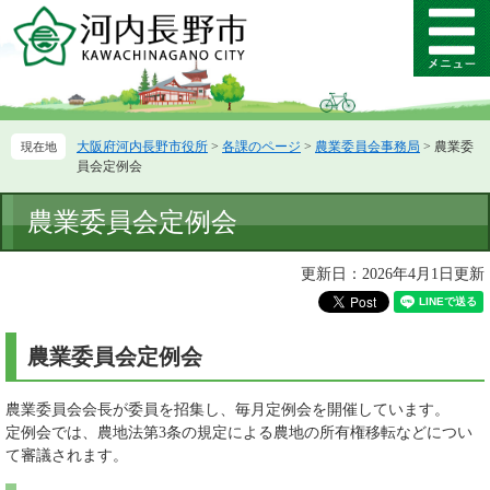
ペ
メ
ー
ニ
メ
ジ
ュ
ニ
の
ー
ュ
先
を
ー
頭
飛
大阪府河内長野市役所
>
各課のページ
>
農業委員会事務局
>
農業委
で
ば
員会定例会
す。
し
て
本
農業委員会定例会
本
文
文
へ
更新日：2026年4月1日更新
農業委員会定例会
農業委員会会長が委員を招集し、毎月定例会を開催しています。
定例会では、農地法第3条の規定による農地の所有権移転などについ
て審議されます。