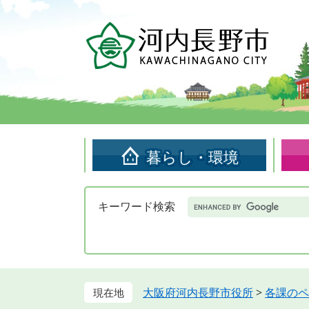
ペ
メ
ー
ニ
ジ
ュ
の
ー
先
を
頭
飛
で
ば
す。
し
て
暮らし・環境
本
文
へ
Google
キーワード検索
カ
ス
タ
ム
検
索
大阪府河内長野市役所
>
各課のペ