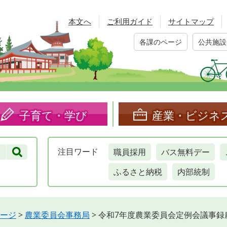
本文へ
ご利用ガイド
サイトマップ
各課のページ
公共施設
子育て・学び
産業・ビジネ
職員採用
バス無料デー
注目
ワード
ふるさと納税
内部統制
ージ
>
農業委員会事務局
>
令和7年度農業委員会定例会議事録