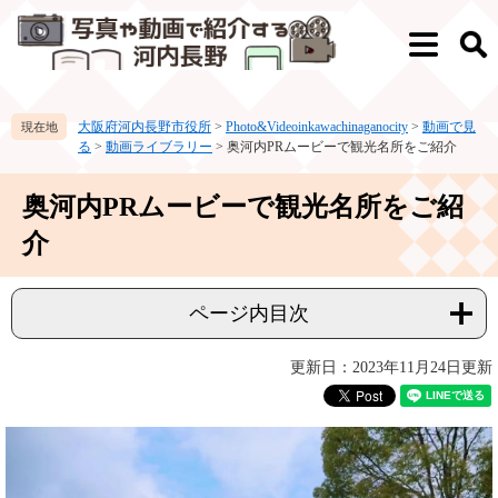
ペ
メ
ー
ニ
メ
検
ジ
ュ
ニ
索
の
ー
ュ
先
を
ー
大阪府河内長野市役所
>
Photo&Videoinkawachinaganocity
>
動画で見
頭
飛
る
>
動画ライブラリー
>
奥河内PRムービーで観光名所をご紹介
で
ば
す。
し
本
て
奥河内PRムービーで観光名所をご紹
文
本
介
文
へ
ページ内目次
更新日：2023年11月24日更新