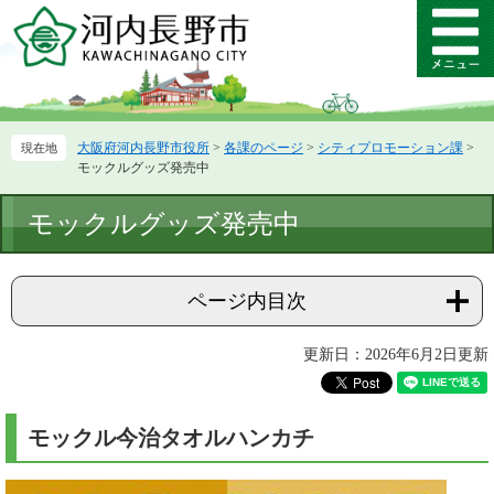
ペ
メ
ー
ニ
メ
ジ
ュ
ニ
の
ー
ュ
先
を
ー
頭
飛
大阪府河内長野市役所
>
各課のページ
>
シティプロモーション課
>
で
ば
モックルグッズ発売中
す。
し
て
本
モックルグッズ発売中
本
文
文
へ
ページ内目次
更新日：2026年6月2日更新
モックル今治タオルハンカチ