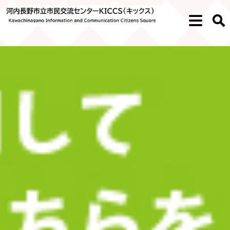
ペ
メ
ー
ニ
メ
検
ジ
ュ
ニ
索
の
ー
ュ
先
を
ー
頭
飛
で
ば
す。
し
て
本
文
へ