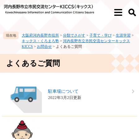
ペ
メ
ー
ニ
メ
検
ジ
ュ
ニ
索
の
ー
ュ
先
を
ー
大阪府河内長野市役所
>
分類でさがす
>
子育て・学び
>
生涯学習
>
頭
飛
キックス・くろまろ塾
>
河内長野市立市民交流センターキックス
で
ば
KICCS
>
お問合せ
>
よくあるご質問
す。
し
て
本
よくあるご質問
本
文
文
へ
駐車場について
2022年3月2日更新