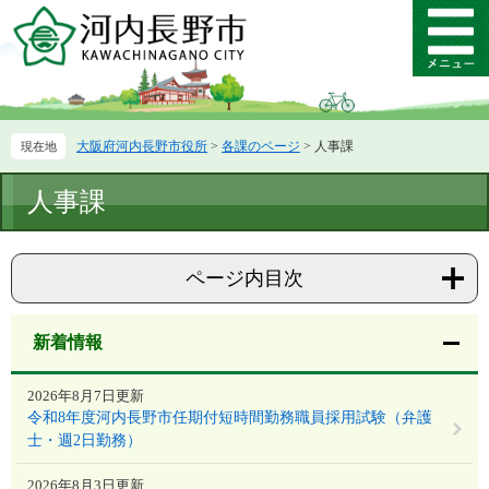
ペ
メ
ー
ニ
メ
ジ
ュ
ニ
の
ー
ュ
先
を
ー
頭
飛
大阪府河内長野市役所
>
各課のページ
>
人事課
で
ば
す。
し
本
て
人事課
文
本
文
へ
ページ内目次
新着情報
2026年8月7日更新
令和8年度河内長野市任期付短時間勤務職員採用試験（弁護
士・週2日勤務）
2026年8月3日更新