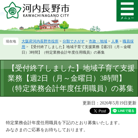
ペ
メ
ー
ニ
メ
ジ
ュ
ニ
の
ー
ュ
先
を
ー
頭
飛
大阪府河内長野市役所
>
分類でさがす
>
市政・地域
>
人事
>
職員採
で
ば
用
>
【受付終了しました】地域子育て支援業務【週2日（月～金曜
す。
し
日）3時間】（特定業務会計年度任用職員）の募集
て
本
本
【受付終了しました】地域子育て支援
文
文
へ
業務【週2日（月～金曜日）3時間】
（特定業務会計年度任用職員）の募集
更新日：2026年5月19日更新
特定業務会計年度任用職員を下記のとおり募集いたします。
みなさまのご応募をお待ちしております。