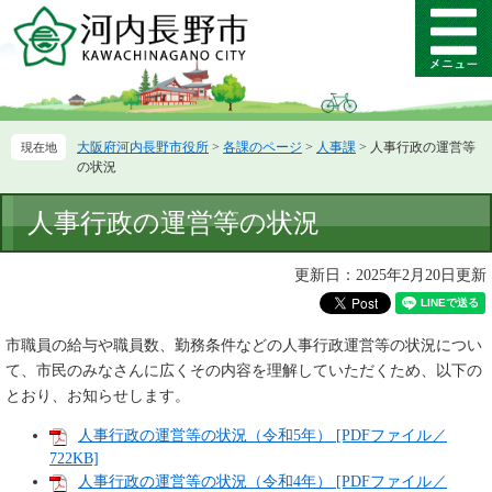
ペ
メ
ー
ニ
メ
ジ
ュ
ニ
の
ー
ュ
先
を
ー
頭
飛
大阪府河内長野市役所
>
各課のページ
>
人事課
>
人事行政の運営等
で
ば
の状況
す。
し
て
本
人事行政の運営等の状況
本
文
文
へ
更新日：2025年2月20日更新
市職員の給与や職員数、勤務条件などの人事行政運営等の状況につい
て、市民のみなさんに広くその内容を理解していただくため、以下の
とおり、お知らせします。
人事行政の運営等の状況（令和5年） [PDFファイル／
722KB]
人事行政の運営等の状況（令和4年） [PDFファイル／