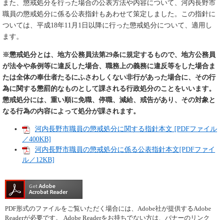
また、懲戒処分を行った場合の公表方法や内容について、河内長野市
職員の懲戒処分に係る公表指針もあわせて策定しました。この指針に
ついては、平成18年11月1日以降に行った懲戒処分について、適用し
ます。
※懲戒処分とは、地方公務員法第29条に規定するもので、地方公務員
が法令や条例等に違反した場合、職務上の義務に違反等をした場合ま
たは全体の奉仕者たるにふさわしくない非行があった場合に、その行
為に関する懲罰的なものとして課される行政処分のことをいいます。
懲戒処分には、重い順に免職、停職、減給、戒告があり、その対象と
なる行為の内容によって処分が課されます。
河内長野市職員の懲戒処分に関する指針本文 [PDFファイル
／400KB]
河内長野市職員の懲戒処分に係る公表指針本文[PDFファイ
ル／12KB]
PDF形式のファイルをご覧いただく場合には、Adobe社が提供するAdobe
Readerが必要です。
Adobe Readerをお持ちでない方は、バナーのリンク