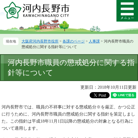
ペ
メ
ー
ニ
メ
ジ
ュ
ニ
の
ー
ュ
先
を
ー
頭
飛
大阪府河内長野市役所
>
各課のページ
>
人事課
>
河内長野市職員の
で
ば
懲戒処分に関する指針等について
す。
し
て
本
河内長野市職員の懲戒処分に関する指
本
文
文
針等について
へ
更新日：2018年10月11日更新
河内長野市では、職員の不祥事に対する懲戒処分※を厳正、かつ公正
に行うために、河内長野市職員の懲戒処分に関する指針を策定しまし
た。この指針は平成18年11月1日以降の懲戒処分の対象となる行為に
ついて適用します。