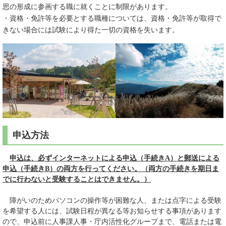
思の形成に参画する職に就くことに制限があります。
・資格・免許等を必要とする職種については、資格・免許等が取得で
きない場合には試験により得た一切の資格を失います。
申込方法
申込は、必ずインターネットによる申込（手続きA）と郵送による
申込（手続きB）の両方を行ってください。（両方の手続きを期日ま
でに行わないと受験することはできません。）
障がいのためパソコンの操作等が困難な人、または点字による受験
を希望する人には、試験日程が異なる等お知らせする事項があります
ので、申込前に人事課人事・庁内活性化グループまで、電話または電