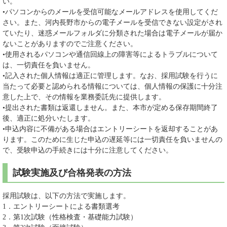
い。
•パソコンからのメールを受信可能なメールアドレスを使用してくだ
さい。また、河内長野市からの電子メールを受信できない設定がされ
ていたり、迷惑メールフォルダに分類された場合は電子メールが届か
ないことがありますのでご注意ください。
•使用されるパソコンや通信回線上の障害等によるトラブルについて
は、一切責任を負いません。
•記入された個人情報は適正に管理します。なお、採用試験を行うに
当たって必要と認められる情報については、個人情報の保護に十分注
意した上で、その情報を業務委託先に提供します。
•提出された書類は返還しません。また、本市が定める保存期間終了
後、適正に処分いたします。
•申込内容に不備がある場合はエントリーシートを返却することがあ
ります。このために生じた申込の遅延等には一切責任を負いませんの
で、受験申込の手続きには十分に注意してください。
試験実施及び合格発表の方法
採用試験は、以下の方法で実施します。
1．エントリーシートによる書類選考
2．第1次試験（性格検査・基礎能力試験）