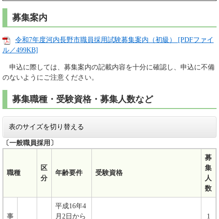
募集案内
令和7年度河内長野市職員採用試験募集案内（初級） [PDFファイ
ル／499KB]
申込に際しては、募集案内の記載内容を十分に確認し、申込に不備
のないようにご注意ください。
募集職種・受験資格・募集人数など
表のサイズを切り替える
〔一般職員採用〕
募
区
集
職種
年齢要件
受験資格
分
人
数
平成16年4
事
月2日から
1