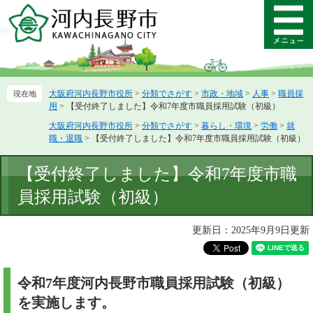
ペ
メ
ー
ニ
メ
ジ
ュ
ニ
の
ー
ュ
先
を
ー
頭
飛
大阪府河内長野市役所
>
分類でさがす
>
市政・地域
>
人事
>
職員採
で
ば
用
>
【受付終了しました】令和7年度市職員採用試験（初級）
す。
し
て
大阪府河内長野市役所
>
分類でさがす
>
暮らし・環境
>
労働
>
就
職・退職
>
【受付終了しました】令和7年度市職員採用試験（初級）
本
文
本
へ
【受付終了しました】令和7年度市職
文
員採用試験（初級）
更新日：2025年9月9日更新
令和7年度河内長野市職員採用試験（初級）
を実施します。