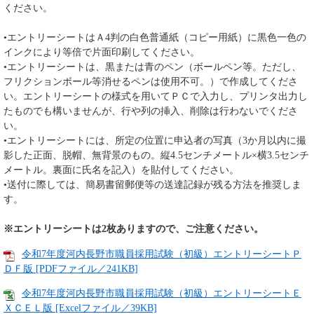
ください。
•エントリーシートはＡ4判の白色普通紙（コピー用紙）に黒色一色の
インクにより等倍で片面印刷してください。
•エントリーシートは、黒または青のペン（ボールペン等。ただし、
フリクションボール等消せるペンは使用不可。）で作成してくださ
い。エントリーシートの様式を用いてＰＣで入力し、プリンタ出力し
たものでも構いませんが、行や列の挿入、削除は行わないでくださ
い。
•エントリーシートには、所定の位置に申込者の写真（3か月以内に撮
影した正面、脱帽、無背景のもの。縦4.5センチメートル×横3.5センチ
メートル。裏面に氏名を記入）を貼付してください。
•送付に際しては、簡易書留郵便等の送達記録が残る方法を推奨しま
す。
※エントリーシートは2枚ありますので、ご注意ください。
令和7年度河内長野市職員採用試験（初級）エントリーシートＰ
ＤＦ版 [PDFファイル／241KB]
令和7年度河内長野市職員採用試験（初級）エントリーシートＥ
ＸＣＥＬ版 [Excelファイル／39KB]