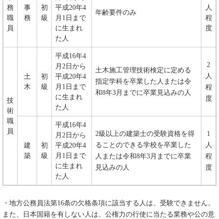
務
事
初
平成20年4
人
年齢要件のみ
職
務
級
月1日まで
程
員
に生まれ
度
た人
平成16年4
2
月2日から
土木施工管理技術検定に定める
人
土
初
平成20年4
指定学科を卒業した人または令
木
級
月1日まで
程
和8年3月までに卒業見込みの人
に生まれ
度
技
た人
術
職
平成16年4
員
2級以上の建築士の受験資格を得
1
月2日から
ることのできる学校を卒業した
人
建
初
平成20年4
築
級
月1日まで
人または令和8年3月までに卒業
程
に生まれ
見込みの人
度
た人
・地方公務員法第16条の欠格条項に該当する人は、受験できません。
また、日本国籍を有しない人は、公権力の行使に当たる業務や公の意