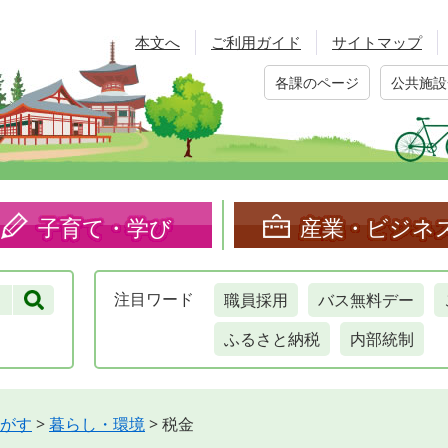
本文へ
ご利用ガイド
サイトマップ
各課のページ
公共施設
子育て・学び
産業・ビジネ
職員採用
バス無料デー
注目
ワード
ふるさと納税
内部統制
がす
>
暮らし・環境
>
税金