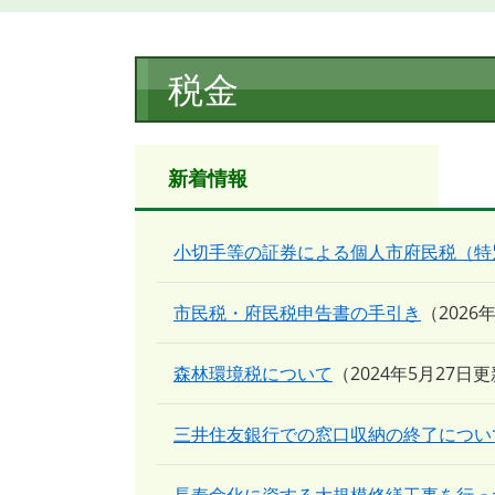
本
税金
文
新着情報
小切手等の証券による個人市府民税（特
市民税・府民税申告書の手引き
2026
森林環境税について
2024年5月27日
三井住友銀行での窓口収納の終了につい