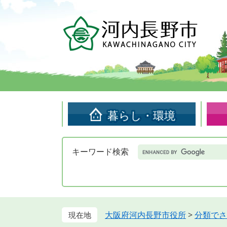
ペ
メ
ー
ニ
ジ
ュ
の
ー
先
を
頭
飛
で
ば
す。
し
て
暮らし・環境
本
文
へ
Google
キーワード検索
カ
ス
タ
ム
検
索
大阪府河内長野市役所
>
分類でさ