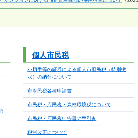
ったマンションに対する固定資産税額の特例措置について
20
個人市民税
小切手等の証券による個人市府民税（特別徴
収）の納付について
市府民税各種申請書
市民税・府民税・森林環境税について
能
市民税・府民税申告書の手引き
税制改正について