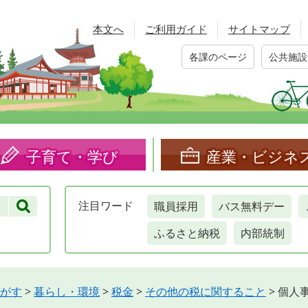
本文へ
ご利用ガイド
サイトマップ
各課のページ
公共施設
子育て・学び
産業・ビジネ
職員採用
バス無料デー
注目
ワード
ふるさと納税
内部統制
がす
>
暮らし・環境
>
税金
>
その他の税に関すること
>
個人