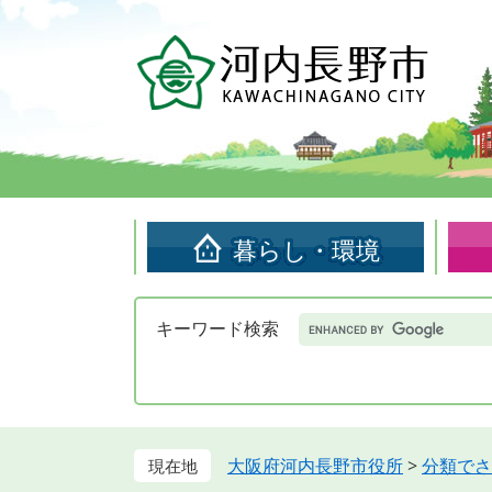
ペ
メ
ー
ニ
ジ
ュ
の
ー
先
を
頭
飛
で
ば
す。
し
て
暮らし・環境
本
文
へ
Google
キーワード検索
カ
ス
タ
ム
検
索
大阪府河内長野市役所
>
分類でさ