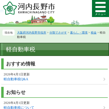
ペ
メ
ー
ニ
メ
ジ
ュ
ニ
の
ー
ュ
先
を
ー
頭
飛
大阪府河内長野市役所
>
分類でさがす
>
暮らし・環境
>
税金
>
軽自
で
ば
動車税
す。
し
て
本
軽自動車税
本
文
文
へ
おすすめ情報
2026年4月1日更新
軽自動車税Q&A
お知らせ
2026年4月1日更新
軽自動車税について