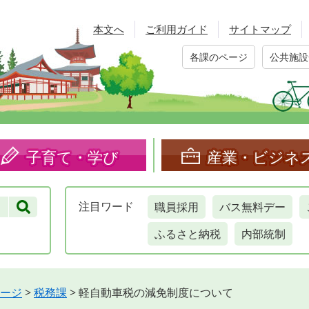
本文へ
ご利用ガイド
サイトマップ
各課のページ
公共施設
子育て・学び
産業・ビジネ
職員採用
バス無料デー
注目
ワード
ふるさと納税
内部統制
ージ
>
税務課
>
軽自動車税の減免制度について