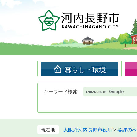
ペ
メ
ー
ニ
ジ
ュ
の
ー
先
を
頭
飛
で
ば
す。
し
て
暮らし・環境
本
文
へ
Google
キーワード検索
カ
ス
タ
ム
検
索
大阪府河内長野市役所
>
各課のペ