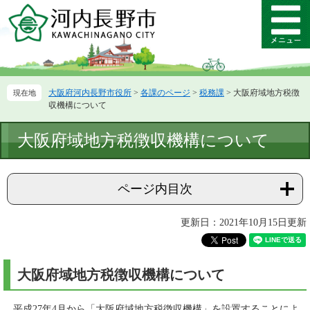
ペ
メ
ー
ニ
メ
ジ
ュ
ニ
の
ー
ュ
先
を
ー
頭
飛
大阪府河内長野市役所
>
各課のページ
>
税務課
>
大阪府域地方税徴
で
ば
収機構について
す。
し
て
本
大阪府域地方税徴収機構について
本
文
文
へ
ページ内目次
更新日：2021年10月15日更新
大阪府域地方税徴収機構について
平成27年4月から「大阪府域地方税徴収機構」を設置することによ