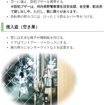
万一に備え、防犯ブザーを携帯する。
※防犯ブザーは、河内長野警察署生活安全課、各交番、駐在所
で貸し出し中。ただし、数に限りがあります。
自転車の前カゴには、ひったくり防止カバー等をつける。
侵入盗（空き巣）
窓には丈夫な格子や補助錠を付ける。
ドアはワンドアー・ツーロックにする。
家の周りにセンサーライトなどを設置する。