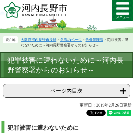
ペ
メ
ー
ニ
メ
ジ
ュ
ニ
の
ー
ュ
先
を
ー
頭
飛
大阪府河内長野市役所
>
各課のページ
>
危機管理課
>
犯罪被害に遭
で
ば
わないために～河内長野警察署からのお知らせ～
す。
し
て
本
犯罪被害に遭わないために～河内長
本
文
文
野警察署からのお知らせ～
へ
ページ内目次
更新日：2019年2月26日更新
犯罪被害に遭わないために