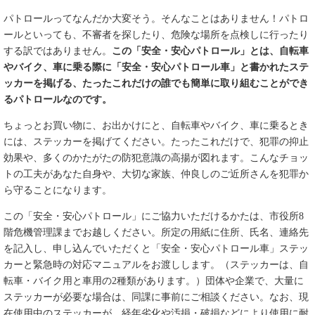
パトロールってなんだか大変そう。そんなことはありません！パトロ
ールといっても、不審者を探したり、危険な場所を点検しに行ったり
する訳ではありません。
この「安全・安心パトロール」とは、自転車
やバイク、車に乗る際に「安全・安心パトロール車」と書かれたステ
ッカーを掲げる、たったこれだけの誰でも簡単に取り組むことができ
るパトロールなのです。
ちょっとお買い物に、お出かけにと、自転車やバイク、車に乗るとき
には、ステッカーを掲げてください。たったこれだけで、犯罪の抑止
効果や、多くのかたがたの防犯意識の高揚が図れます。こんなチョッ
トの工夫があなた自身や、大切な家族、仲良しのご近所さんを犯罪か
ら守ることになります。
この「安全・安心パトロール」にご協力いただけるかたは、市役所8
階危機管理課までお越しください。所定の用紙に住所、氏名、連絡先
を記入し、申し込んでいただくと「安全・安心パトロール車」ステッ
カーと緊急時の対応マニュアルをお渡しします。（ステッカーは、自
転車・バイク用と車用の2種類があります。）団体や企業で、大量に
ステッカーが必要な場合は、同課に事前にご相談ください。なお、現
在使用中のステッカーが、経年劣化や汚損・破損などにより使用に耐