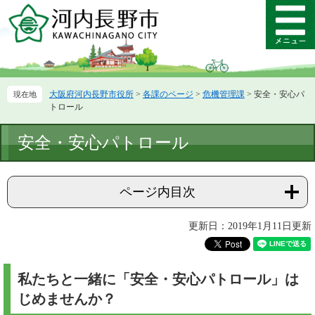
ペ
メ
ー
ニ
メ
ジ
ュ
ニ
の
ー
ュ
先
を
ー
頭
飛
大阪府河内長野市役所
>
各課のページ
>
危機管理課
>
安全・安心パ
で
ば
トロール
す。
し
て
本
安全・安心パトロール
本
文
文
へ
ページ内目次
更新日：2019年1月11日更新
私たちと一緒に「安全・安心パトロール」は
じめませんか？