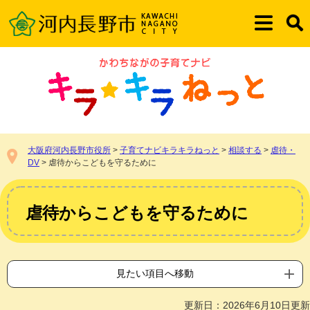
ペ
メ
ー
ニ
メ
検
ジ
ュ
ニ
索
の
ー
ュ
先
を
ー
頭
飛
で
ば
す。
し
て
本
大阪府河内長野市役所
>
子育てナビキラキラねっと
>
相談する
>
虐待・
文
DV
>
虐待からこどもを守るために
へ
本
文
虐待からこどもを守るために
見たい項目へ移動
更新日：2026年6月10日更新