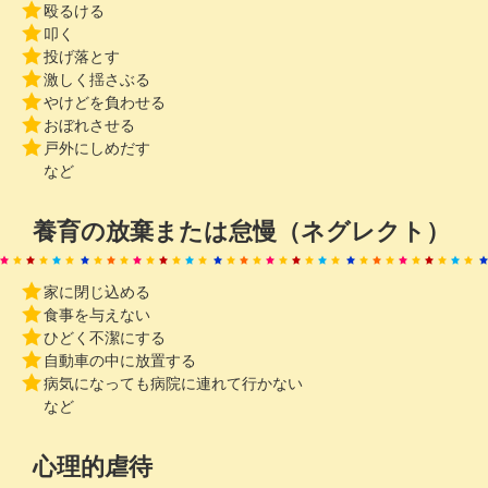
殴るける
叩く
投げ落とす
激しく揺さぶる
やけどを負わせる
おぼれさせる
戸外にしめだす
など
養育の放棄または怠慢（ネグレクト）
家に閉じ込める
食事を与えない
ひどく不潔にする
自動車の中に放置する
病気になっても病院に連れて行かない
など
心理的虐待