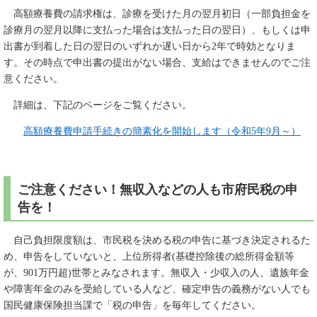
高額療養費の請求権は、診療を受けた月の翌月初日（一部負担金を
診療月の翌月以降に支払った場合は支払った日の翌日）、もしくは申
出書が到着した日の翌日のいずれか遅い日から2年で時効となりま
す。その時点で申出書の提出がない場合、支給はできませんのでご注
意ください。
詳細は、下記のページをご覧ください。
高額療養費申請手続きの簡素化を開始します（令和5年9月～）
ご注意ください！無収入などの人も市府民税の申
告を！
自己負担限度額は、市民税を決める税の申告に基づき決定されるた
め、申告をしていないと、上位所得者(基礎控除後の総所得金額等
が、901万円超)世帯とみなされます。無収入・少収入の人、遺族年金
や障害年金のみを受給している人など、確定申告の義務がない人でも
国民健康保険担当課で「税の申告」を毎年してください。