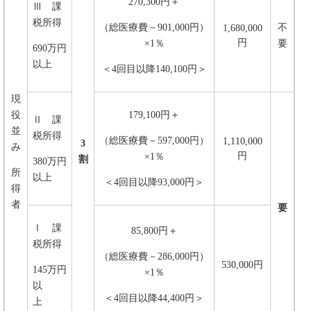
270,300円＋
Ⅲ 課
税所得
（総医療費－901,000円）
不
1,680,000
円
×1％
要
690万円
以上
＜4回目以降140,100円＞
現
役
179,100円＋
Ⅱ 課
並
税所得
（総医療費－597,000円）
1,110,000
3
み
円
×1％
割
380万円
所
以上
＜4回目以降93,000円＞
得
者
要
Ⅰ 課
85,800円＋
税所得
（総医療費－286,000円）
530,000円
145万円
×1％
以
＜4回目以降44,400円＞
上