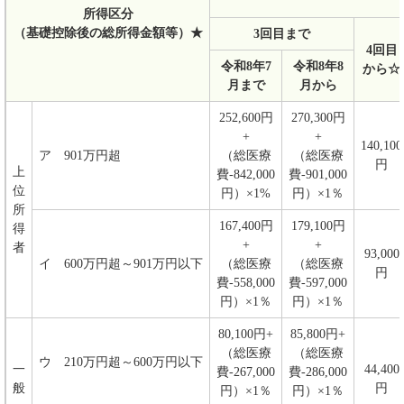
所得区分
（基礎控除後の総所得金額等）★
3回目まで
4回目
令和8年7
令和8年8
から☆
月まで
月から
252,600円
270,300円
+
+
140,100
ア 901万円超
（総医療
（総医療
円
上
費-842,000
費-901,000
位
円）×1%
円）×1％
所
167,400円
179,100円
得
+
+
者
93,000
イ 600万円超～901万円以下
（総医療
（総医療
円
費-558,000
費-597,000
円）×1％
円）×1％
80,100円+
85,800円+
（総医療
（総医療
ウ 210万円超～600万円以下
一
44,400
費-267,000
費-286,000
般
円
円）×1％
円）×1％