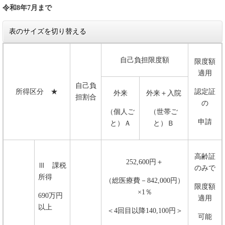
令和8年7月まで
表のサイズを切り替える
自己負担限度額
限度額
適用
自己負
所得区分 ★
認定証
外来
外来＋入院
担割合
の
（個人ご
（世帯ご
申請
と）Ａ
と）Ｂ
高齢証
252,600円＋
Ⅲ 課税
のみで
所得
（総医療費－842,000円）
限度額
×1％
690万円
適用
以上
＜4回目以降140,100円＞
可能