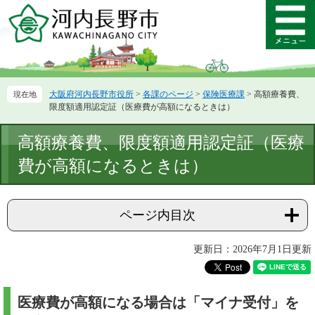
ペ
メ
ー
ニ
メ
ジ
ュ
ニ
の
ー
ュ
先
を
ー
頭
飛
大阪府河内長野市役所
>
各課のページ
>
保険医療課
>
高額療養費、
で
ば
限度額適用認定証（医療費が高額になるときは）
す。
し
て
本
高額療養費、限度額適用認定証（医療
本
文
文
費が高額になるときは）
へ
ページ内目次
更新日：2026年7月1日更新
医療費が高額になる場合は「マイナ受付」を