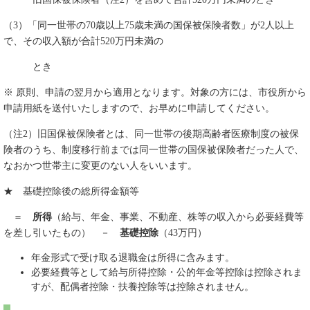
（3）「同一世帯の70歳以上75歳未満の国保被保険者数」が2人以上
で、その収入額が合計520万円未満の
とき
※ 原則、申請の翌月から適用となります。対象の方には、市役所から
申請用紙を送付いたしますので、お早めに申請してください。
（注2）旧国保被保険者とは、同一世帯の後期高齢者医療制度の被保
険者のうち、制度移行前までは同一世帯の国保被保険者だった人で、
なおかつ世帯主に変更のない人をいいます。
★ 基礎控除後の総所得金額等
＝
所得
（給与、年金、事業、不動産、株等の収入から必要経費等
を差し引いたもの） －
基礎控除
（43万円）
年金形式で受け取る退職金は所得に含みます。
必要経費等として給与所得控除・公的年金等控除は控除されま
すが、配偶者控除・扶養控除等は控除されません。