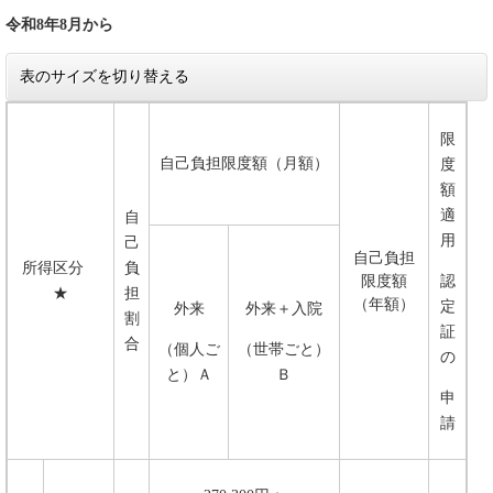
令和8年8月から
表のサイズを切り替える
限
自己負担限度額（月額）
度
額
適
自
用
己
自己負担
所得区分
負
限度額
認
★
担
（年額）
定
外来
外来＋入院
割
証
合
（個人ご
（世帯ごと）
の
と）Ａ
Ｂ
申
請