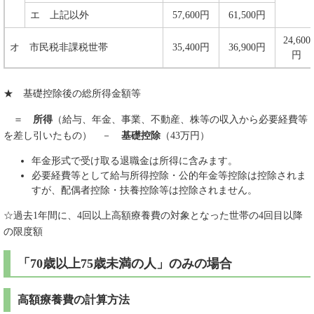
エ 上記以外
57,600円
61,500円
24,600
オ 市民税非課税世帯
35,400円
36,900円
円
★ 基礎控除後の総所得金額等
＝
所得
（給与、年金、事業、不動産、株等の収入から必要経費等
を差し引いたもの） －
基礎控除
（43万円）
年金形式で受け取る退職金は所得に含みます。
必要経費等として給与所得控除・公的年金等控除は控除されま
すが、配偶者控除・扶養控除等は控除されません。
☆過去1年間に、4回以上高額療養費の対象となった世帯の4回目以降
の限度額
「70歳以上75歳未満の人」のみの場合
高額療養費の計算方法