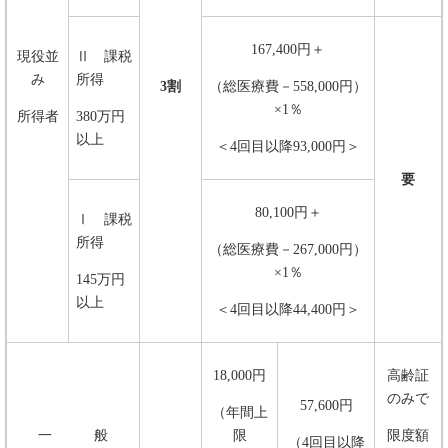
167,400円＋
現役並
Ⅱ 課税
み
所得
3割
（総医療費－558,000円）
×1％
所得者
380万円
以上
＜4回目以降93,000円＞
要
80,100円＋
Ⅰ 課税
所得
（総医療費－267,000円）
×1％
145万円
以上
＜4回目以降44,400円＞
18,000円
高齢証
のみで
57,600円
（年間上
一 般
限
限度額
（4回目以降