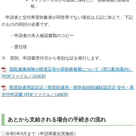
マイナポータルから端末に保存した「医療保険の資格情
報」
申請者と交付希
望対象者が同世帯でない場合は上記に加えて、下記
のものの同封が必要です。
・申請者の本人確認書類のコピー
・委任状
※ 原則、申請書受付月から有効な証を発行します。
国民健康保険の限度証等や高額療養費について（窓口配布案内）
[PDFファイル／245KB]
限度額適用認定証／限度額適用・標準負担額減額認定証 交付・再
交付申請書 [PDFファイル／140KB]
あとから支給される場合の手続きの流れ
〇令和5年8月まで（申請簡素化実施前）