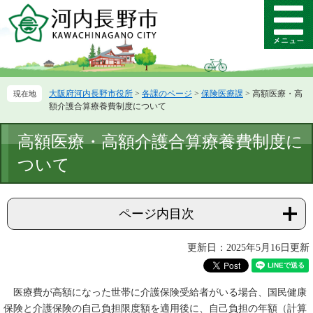
ペ
メ
ー
ニ
メ
ジ
ュ
ニ
の
ー
ュ
先
を
ー
頭
飛
大阪府河内長野市役所
>
各課のページ
>
保険医療課
>
高額医療・高
で
ば
額介護合算療養費制度について
す。
し
て
本
高額医療・高額介護合算療養費制度に
本
文
文
ついて
へ
ページ内目次
更新日：2025年5月16日更新
医療費が高額になった世帯に介護保険受給者がいる場合、国民健康
保険と介護保険の自己負担限度額を適用後に、自己負担の年額（計算