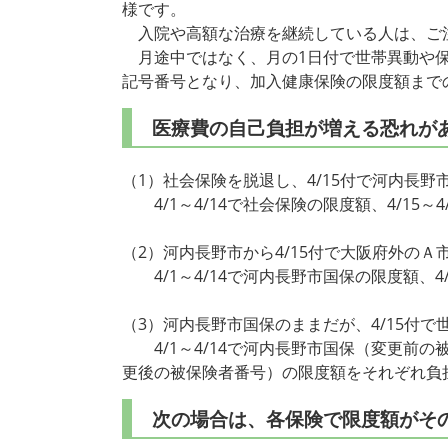
様です。
入院や高額な治療を継続している人は、ご
月途中ではなく、月の1日付で世帯異動や保
記号番号となり、加入健康保険の限度額まで
医療費の自己負担が増える恐れが
（1）社会保険を脱退し、4/15付で河内長野
4/1～4/14で社会保険の限度額、4/15～
（2）河内長野市から4/15付で大阪府外の
4/1～4/14で河内長野市国保の限度額、4/
（3）河内長野市国保のままだが、4/15付
4/1～4/14で河内長野市国保（変更前の被
更後の被保険者番号）の限度額をそれぞれ負
次の場合は、各保険で限度額がその