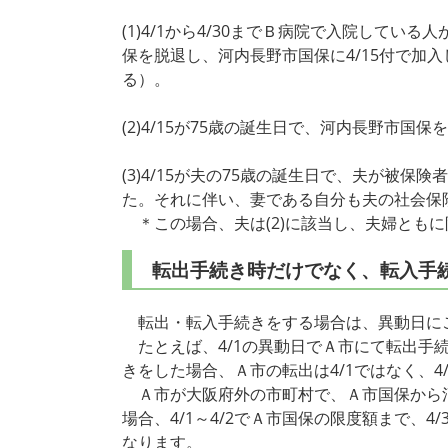
(1)4/1から4/30までＢ病院で入院してい
保を脱退し、河内長野市国保に4/15付で加
る）。
(2)4/15が75歳の誕生日で、河内長野市
(3)4/15が夫の75歳の誕生日で、夫が被
た。それに伴い、妻である自分も夫の社会保険
＊この場合、夫は(2)に該当し、夫婦ともに
転出手続き時だけでなく、転入手
転出・転入手続きをする場合は、異動日に
たとえば、4/1の異動日でＡ市にて転出手続
きをした場合、Ａ市の転出は4/1ではなく、4
Ａ市が大阪府外の市町村で、Ａ市国保から河
場合、4/1～4/2でＡ市国保の限度額まで、4
なります。