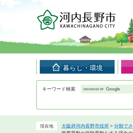
ペ
メ
ー
ニ
ジ
ュ
の
ー
先
を
頭
飛
で
ば
す。
し
て
暮らし・環境
本
文
へ
Google
キーワード検索
カ
ス
タ
ム
検
索
大阪府河内長野市役所
>
分類でさ