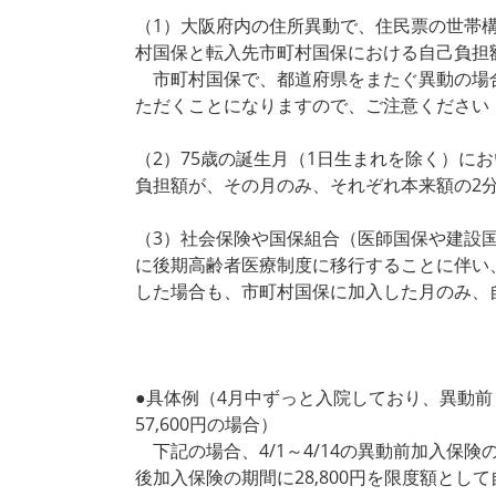
（1）大阪府内の住所異動で、住民票の世帯
村国保と転入先市町村国保における自己負担
市町村国保で、都道府県をまたぐ異動の場
ただくことになりますので、ご注意ください
（2）75歳の誕生月（1日生まれを除く）に
負担額が、その月のみ、それぞれ本来額の2分
（3）社会保険や国保組合（医師国保や建設国
に後期高齢者医療制度に移行することに伴い
した場合も、市町村国保に加入した月のみ、
●具体例（4月中ずっと入院しており、異動前
57,600円の場合）
下記の場合、4/1～4/14の異動前加入保険の期間に
後加入保険の期間に28,800円を限度額とし