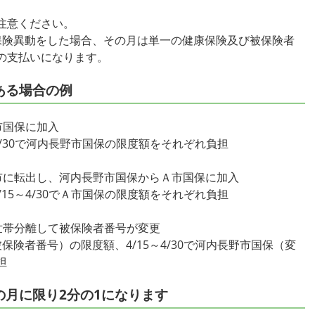
注意ください。
険異動をした場合、その月は単一の健康保険及び被保険者
の支払いになります。
ある場合の例
市国保に加入
4/30で河内長野市国保の限度額をそれぞれ負担
Ａ市に転出し、河内長野市国保からＡ市国保に加入
15～4/30でＡ市国保の限度額をそれぞれ負担
で世帯分離して被保険者番号が変更
保険者番号）の限度額、4/15～4/30で河内長野市国保（変
担
月に限り2分の1になります