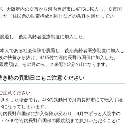
る人が、大阪府内のＣ市から河内長野市に4/15に転入し、Ｃ市国
入した（住民票の世帯構成が同じなどの条件を満たしてい
国保を脱退し、後期高齢者医療制度に加入した。
保険者本人である社会保険を脱退し、後期高齢者医療制度に加入し
の扶養から抜け、4/15付で河内長野市国保に加入した。
限度額は、その月のみ、本来額の2分の1になります。
続き時の異動日にもご注意ください
ご注意ください。
きをした場合でも、4/3の異動日で河内長野市にて転入手続
/3になってしまいます。
内長野市国保に加入保険が変わり、4月中ずっと入院中の
/3～4/30で河内長野市国保の限度額まで負担いただくことに