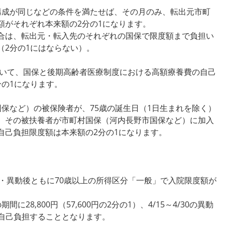
構成が同じなどの条件を満たせば、その月のみ、転出元市町
額がそれぞれ本来額の2分の1になります。
合は、転出元・転入先のそれぞれの国保で限度額まで負担い
（2分の1にはならない）。
おいて、国保と後期高齢者医療制度における高額療養費の自己
の1になります。
保など）の被保険者が、75歳の誕生日（1日生まれを除く）
、その被扶養者が市町村国保（河内長野市国保など）に加入
自己負担限度額は本来額の2分の1になります。
・異動後ともに70歳以上の所得区分「一般」で入院限度額が
28,800円（57,600円の2分の1）、4/15～4/30の異動
て自己負担することとなります。