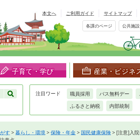
本文へ
ご利用ガイド
サイトマップ
各課のページ
公共施設
子育て・学び
産業・ビジネ
職員採用
バス無料デー
注目
ワード
ふるさと納税
内部統制
がす
>
暮らし・環境
>
保険・年金
>
国民健康保険
>
[注意]入