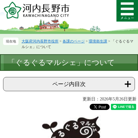
ペ
メ
ー
ニ
メ
ジ
ュ
ニ
の
ー
ュ
先
を
ー
頭
飛
大阪府河内長野市役所
>
各課のページ
>
環境衛生課
>
「ぐるぐるマ
で
ば
ルシェ」について
す。
し
て
本
「ぐるぐるマルシェ」について
本
文
文
へ
ページ内目次
更新日：2026年5月26日更新