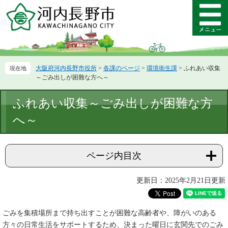
ペ
メ
ー
ニ
メ
ジ
ュ
ニ
の
ー
ュ
先
を
ー
頭
飛
大阪府河内長野市役所
>
各課のページ
>
環境衛生課
>
ふれあい収集
で
ば
～ごみ出しが困難な方へ～
す。
し
て
本
ふれあい収集～ごみ出しが困難な方
本
文
文
へ～
へ
ページ内目次
更新日：2025年2月21日更新
ごみを集積場所まで持ち出すことが困難な高齢者や、障がいのある
方々の日常生活をサポートするため、決まった曜日に玄関先でのごみ