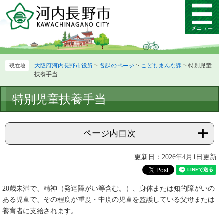
ペ
メ
ー
ニ
メ
ジ
ュ
ニ
の
ー
ュ
先
を
ー
頭
飛
大阪府河内長野市役所
>
各課のページ
>
こどもまんな課
>
特別児童
で
ば
扶養手当
す。
し
て
本
特別児童扶養手当
本
文
文
へ
ページ内目次
更新日：2026年4月1日更新
20歳未満で、精神（発達障がい等含む。）、身体または知的障がいの
ある児童で、その程度が重度・中度の児童を監護している父母または
養育者に支給されます。