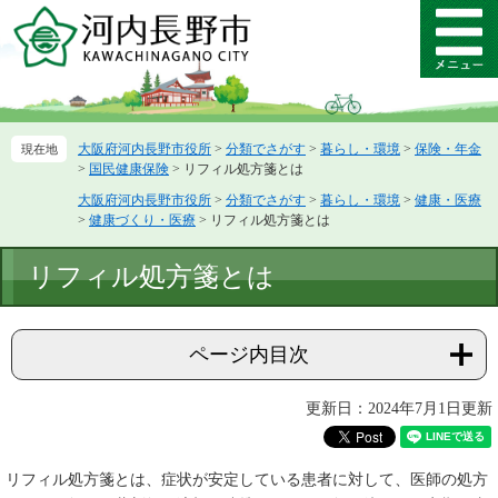
ペ
メ
ー
ニ
メ
ジ
ュ
ニ
の
ー
ュ
先
を
ー
頭
飛
大阪府河内長野市役所
>
分類でさがす
>
暮らし・環境
>
保険・年金
で
ば
>
国民健康保険
>
リフィル処方箋とは
す。
し
て
大阪府河内長野市役所
>
分類でさがす
>
暮らし・環境
>
健康・医療
>
健康づくり・医療
>
リフィル処方箋とは
本
文
本
へ
リフィル処方箋とは
文
ページ内目次
更新日：2024年7月1日更新
リフィル処方箋とは、症状が安定している患者に対して、医師の処方