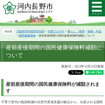
ペ
メ
ー
ニ
メ
ジ
ュ
ニ
の
ー
ュ
先
を
ー
頭
飛
大阪府河内長野市役所
>
分類でさがす
>
暮らし・環境
>
保険・年金
で
ば
>
国民健康保険
>
産前産後期間の国民健康保険料減額について
す。
し
て
本
産前産後期間の国民健康保険料減額に
本
文
文
ついて
へ
更新日：2023年10月21日更新
産前産後期間の国民健康保険料が減額されま
す
子育て世代の負担軽減や次世代育成支援の観点から、出産される国民