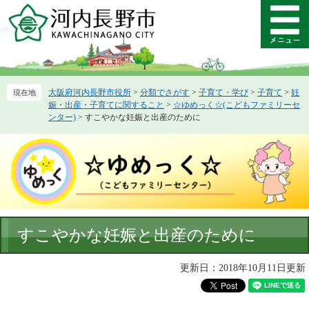
ペ
メ
ー
ニ
メ
ジ
ュ
ニ
の
ー
ュ
先
を
ー
頭
飛
大阪府河内長野市役所
>
分類でさがす
>
子育て・学び
>
子育て
>
妊
で
ば
娠・出産・子育てに関すること
>
☆ゆめっく☆(こどもファミリーセ
す。
し
ンター)
>
すこやかな妊娠と出産のために
て
本
文
へ
本
すこやかな妊娠と出産のために
文
更新日：2018年10月11日更新